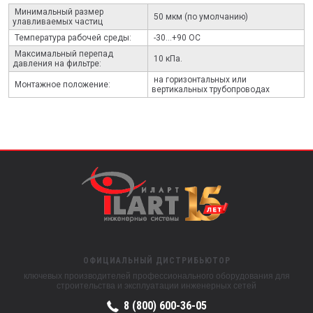
Минимальный размер
50 мкм (по умолчанию)
улавливаемых частиц
Температура рабочей среды:
-30...+90 ОС
Максимальный перепад
10 кПа.
давления на фильтре:
на горизонтальных или
Монтажное положение:
вертикальных трубопроводах
ОФИЦИАЛЬНЫЙ ДИСТРИБЬЮТОР
ключевых производителей профессионального оборудования для
строительства и эксплуатации инженерных сетей
8 (800) 600-36-05