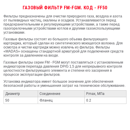
ГАЗОВЫЙ ФИЛЬТР FM-FGM. КОД - FF50
Фильтры предназначены для очистки природного газа, воздуха и азота
от пылевидных частиц, окалины и осадков. Устанавливаются перед
предохранительными и регулирующими устройствами, а также перед
газогорелочными устройствами котлов и другими газоиспользующими
установками.
Газовые фильтры состоят из большого объема фильтрующего
картриджа, который сделан из синтетического моющегося волокна. Для
осмотра и чистки картридж можно извлечь из фильтра. Фильтры
«MADAS» оснащены стандартной арматурой для подключения средств
контроля за давлением на входе.
Газовые фильтры серии FM - FGM могут поставляться с установленным
индикатором перепада давления DP/G 1,5 для непрерывного контроля
целостности фильтрующего элемента и степени его засорения в
процессе эксплуатации фильтров.
Установка индикатора имеет большое значение для обеспечения
безопасной работы и уменьшения затрат на техническое обслуживание.
Диаметр
Соединение
P.max, МПа
50
Фланец
0.2