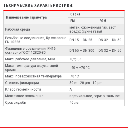
ТЕХНИЧЕСКИЕ ХАРАКТЕРИСТИКИ:
Серия
Наименование параметра
FM
FGM
метан, сжиженный газ, азот,
Рабочая среда
воздух (сухие газы)
Резьбовые соединения, Rp согласно
DN 15 ÷ DN 25
DN 32 ÷ DN 50
EN 10226
Фланцевые соединения, PN16,
DN 65 ÷ DN 300
DN 32 ÷ DN 50
согласно ГОСТ 12820-80
Макс. рабочее давление, МПа
0,2; 0,6
Макс. температура окружающей
-40 ÷ +70 °C
среды
Макс. поверхностная температура
70 °C
Степень фильтрации
50 m - 20 μm - 10 μm
Класс герметичности
А
Монтажное положение
вертикальное, горизонтальное
Срок службы
40 лет