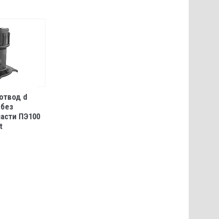
отвод d
 без
части ПЭ100
t