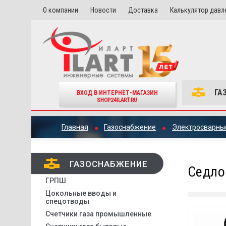
О компании
Новости
Доставка
Калькулятор давл
ГА
ВХОД В ИНТЕРНЕТ-МАГАЗИН
SHOP24ILART.RU
Главная
Газоснабжение
Электросварные
ГАЗОСНАБЖЕНИЕ
Седло
ГРПШ
Цокольные вводы и
спецотводы
Счетчики газа промышленные