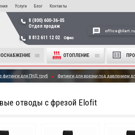
ения
Услуги
Блог
Контакты
8 (800) 600-36-05
Отдел продаж
office@ilart.r
8 812 611 12 02
Офис
ЗОСНАБЖЕНИЕ
ОТОПЛЕНИЕ
ПР
 фитинги для ПНД труб
Фитинги для врезки под давлением д
вые отводы с фрезой Elofit