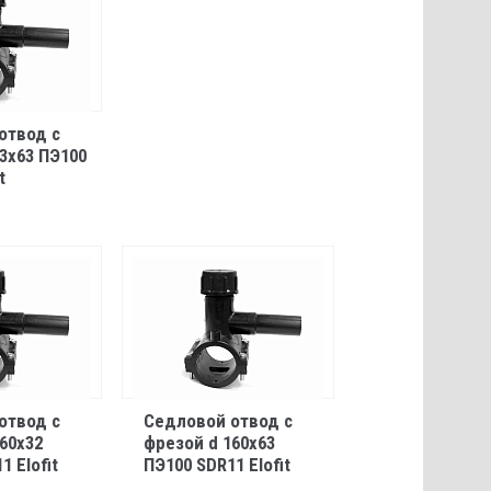
отвод с
3х63 ПЭ100
t
отвод с
Седловой отвод с
60х32
фрезой d 160х63
1 Elofit
ПЭ100 SDR11 Elofit