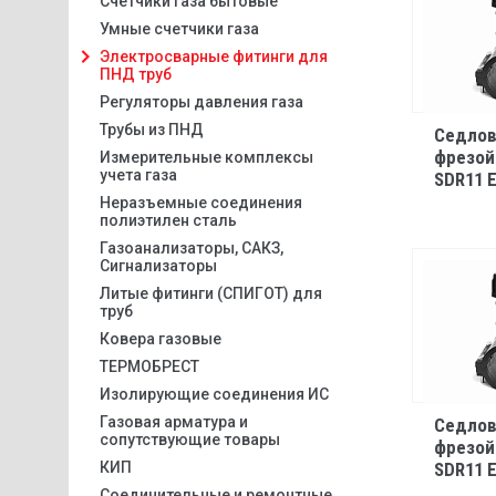
Счетчики газа бытовые
Умные счетчики газа
Электросварные фитинги для
ПНД труб
Регуляторы давления газа
Трубы из ПНД
Седлов
фрезой 
Измерительные комплексы
учета газа
SDR11 E
Неразъемные соединения
полиэтилен сталь
Газоанализаторы, САКЗ,
Сигнализаторы
Литые фитинги (СПИГОТ) для
труб
Ковера газовые
ТЕРМОБРЕСТ
Изолирующие соединения ИС
Газовая арматура и
Седлов
сопутствующие товары
фрезой 
КИП
SDR11 E
Соединительные и ремонтные