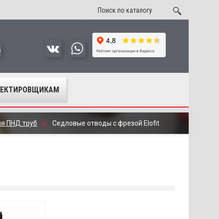
u
ОЕКТИРОВЩИКАМ
ля ПНД труб
Седловые отводы с фрезой Elofit