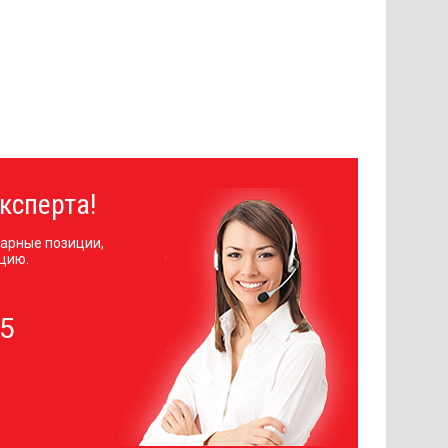
ксперта!
арные позиции,
цию.
05