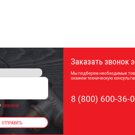
Заказать звонок э
Мы подберем необходимые тов
окажем техническую консульта
8 (800) 600-36-
и
Передачи