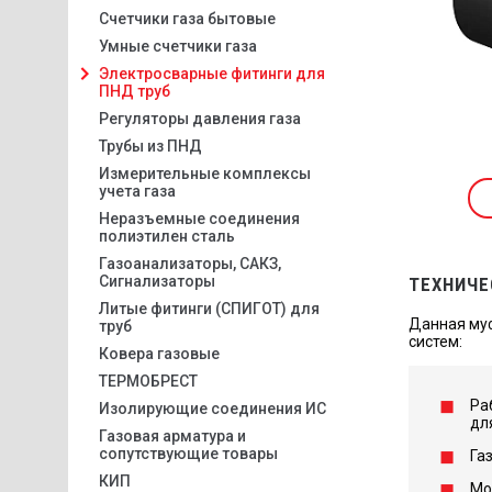
Счетчики газа бытовые
Умные счетчики газа
Электросварные фитинги для
ПНД труб
Регуляторы давления газа
Трубы из ПНД
Измерительные комплексы
учета газа
Неразъемные соединения
полиэтилен сталь
Газоанализаторы, САКЗ,
Сигнализаторы
ТЕХНИЧЕ
Литые фитинги (СПИГОТ) для
Данная муф
труб
систем:
Ковера газовые
ТЕРМОБРЕСТ
Ра
Изолирующие соединения ИС
дл
Газовая арматура и
сопутствующие товары
Га
КИП
Мо