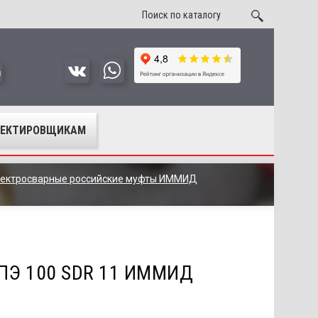
u
ОЕКТИРОВЩИКАМ
ектросварные российские муфты ИММИД
 ПЭ 100 SDR 11 ИММИД