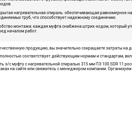
водов.
крытая нагревательная спираль: обеспечивающая равномерное на
единяемых труб, что способствует надежному соединению.
обство монтажа: каждая муфта снабжена штрих-кодом, который у
ред началом работ.
ечественную продукцию, вы значительно сокращаете затраты на д
полностью соответствует действующим нормам и стандартам, вкл
ть э/с муфту с нагревательной спиралью 315 мм ПЭ 100 SDR 11 р
аказ на сайте или свяжитесь с менеджером компании. Организуем 