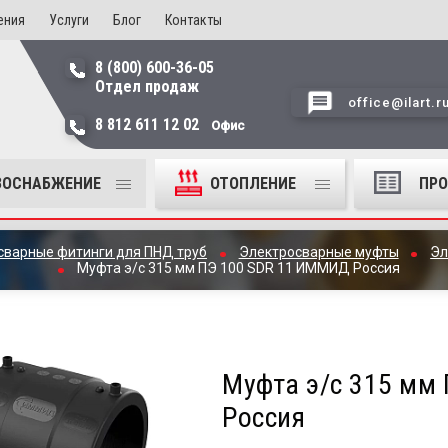
ения
Услуги
Блог
Контакты
8 (800) 600-36-05
Отдел продаж
office@ilart.r
8 812 611 12 02
Офис
ЗОСНАБЖЕНИЕ
ОТОПЛЕНИЕ
ПР
сварные фитинги для ПНД труб
Электросварные муфты
Эл
Муфта э/с 315 мм ПЭ 100 SDR 11 ИММИД Россия
Муфта э/с 315 мм
Россия