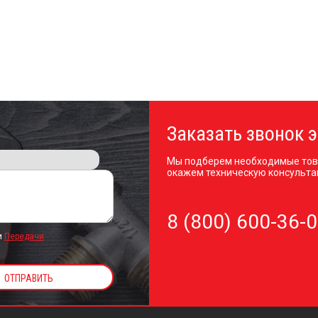
Заказать звонок э
Мы подберем необходимые тов
окажем техническую консульта
8 (800) 600-36-
и
Передачи