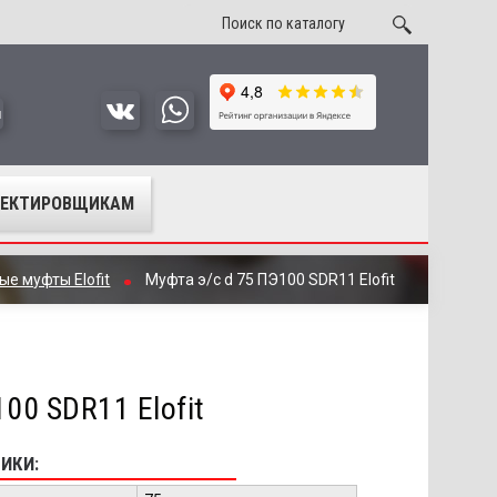
u
ОЕКТИРОВЩИКАМ
е муфты Elofit
Муфта э/с d 75 ПЭ100 SDR11 Elofit
00 SDR11 Elofit
ИКИ: