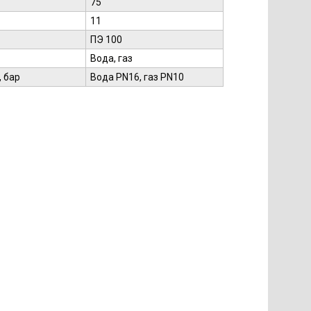
75
11
ПЭ 100
Вода, газ
 бар
Вода PN16, газ PN10