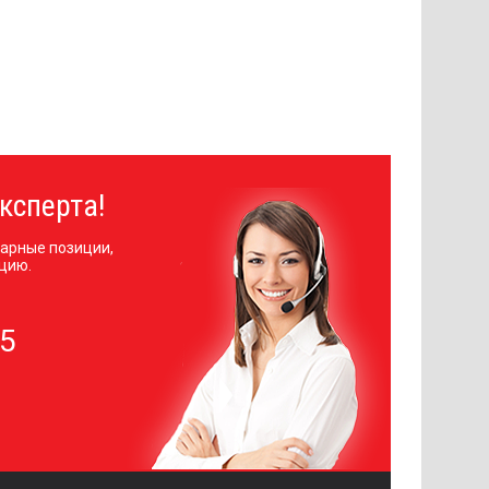
ксперта!
арные позиции,
цию.
05