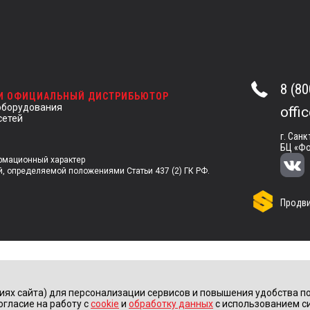
8 (80
 И ОФИЦИАЛЬНЫЙ ДИСТРИБЬЮТОР
оборудования
offi
сетей
г. Санк
БЦ «Фо
ормационный характер
й, определяемой положениями Статьи 437 (2) ГК РФ.
Продви
иях сайта) для персонализации сервисов и повышения удобства по
огласие на работу с
cookie
и
обработку данных
с использованием с