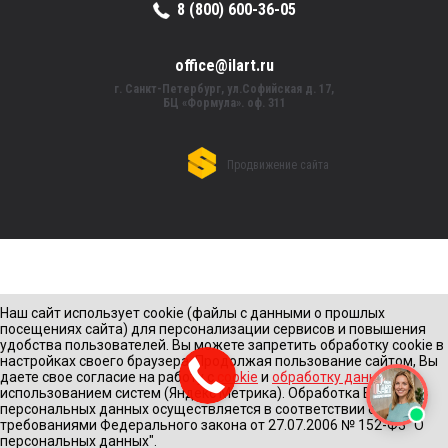
8 (800) 600-36-05
office@ilart.ru
г. Санкт-Петербург, ул.Софийская д. 17,
БЦ «Формула». оф. 311
Продвижение сайта
Наш сайт использует cookie (файлы с данными о прошлых
посещениях сайта) для персонализации сервисов и повышения
удобства пользователей. Вы можете запретить обработку cookie в
настройках своего браузера. Продолжая пользование сайтом, Вы
даете свое согласие на работу с
cookie
и
обработку данных
с
использованием систем (Яндекс Метрика). Обработка Ваших
персональных данных осуществляется в соответствии с
требованиями Федерального закона от 27.07.2006 № 152-Ф3 "О
персональных данных".