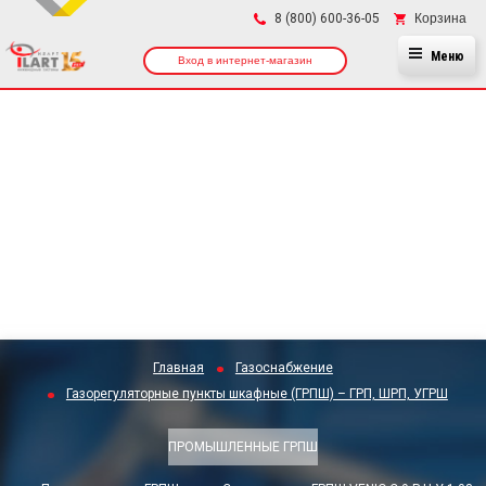
×
Корзина
8 (800) 600-36-05
Меню
Вход в интернет-магазин
Главная
Газоснабжение
Газорегуляторные пункты шкафные (ГРПШ) – ГРП, ШРП, УГРШ
ПРОМЫШЛЕННЫЕ ГРПШ