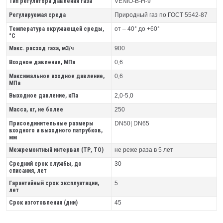
Тип регулятора давления газа
VENIO-B-H-9
Регулируемая среда
Природный газ по ГОСТ 5542-87
Температура окружающей среды,
от – 40° до +60°
°C
Макс. расход газа, м3/ч
900
Входное давление, МПа
0,6
Максимальное входное давление,
0,6
МПа
Выходное давление, кПа
2,0-5,0
Масса, кг, не более
250
Присоединительные размеры
DN50| DN65
входного и выходного патрубков,
мм
Межремонтный интервал (ТР, ТО)
не реже раза в 5 лет
Средний срок службы, до
30
списания, лет
Гарантийный срок эксплуатации,
5
лет
Срок изготовления (дни)
45