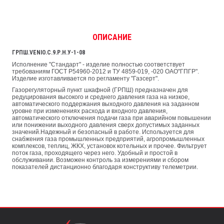
ОПИСАНИЕ
ГРПШ.VENIO.С.9.Р.Н.У-1-08
Исполнение "Стандарт" - изделие полностью соответствует
требованиям ГОСТ Р54960-2012 и ТУ 4859-019, -020 ОАО"ГПГР".
Изделие изготавливается по регламенту "Газсерт".
Газорегуляторный пункт шкафной (ГРПШ) предназначен для
редуцирования высокого и среднего давления газа на низкое,
автоматического поддержания выходного давления на заданном
уровне при изменениях расхода и входного давления,
автоматического отключения подачи газа при аварийном повышении
или понижении выходного давления сверх допустимых заданных
значений.Надежный и безопасный в работе. Используется для
снабжения газа промышленных предприятий, агропромышленных
комплексов, теплиц, ЖКХ, установок котельных и прочее. Фильтрует
поток газа, проходящего через него. Удобный и простой в
обслуживании. Возможен контроль за измерениями и сбором
показателей дистанционно благодаря конструктиву телеметрии.