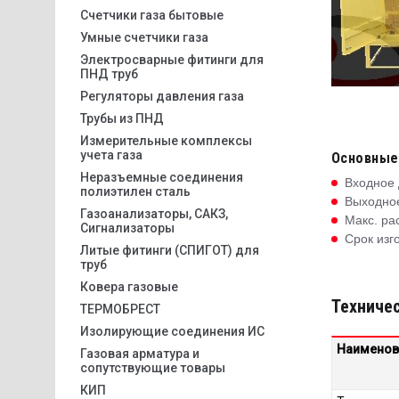
Счетчики газа бытовые
Умные счетчики газа
Электросварные фитинги для
ПНД труб
Регуляторы давления газа
Трубы из ПНД
Измерительные комплексы
учета газа
Основные
Неразъемные соединения
Входное 
полиэтилен сталь
Выходное
Газоанализаторы, САКЗ,
Макс. рас
Сигнализаторы
Срок изг
Литые фитинги (СПИГОТ) для
труб
Ковера газовые
Техничес
ТЕРМОБРЕСТ
Изолирующие соединения ИС
Наименов
Газовая арматура и
сопутствующие товары
КИП