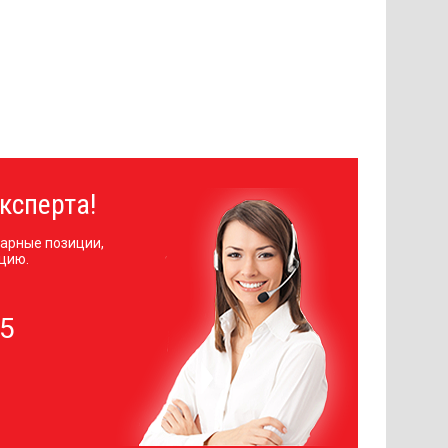
ксперта!
арные позиции,
цию.
05