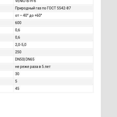
VENIO-B-H-6
Природный газ по ГОСТ 5542-87
от – 40° до +60°
600
0,6
0,6
2,0-5,0
250
DN50| DN65
не реже раза в 5 лет
30
5
45