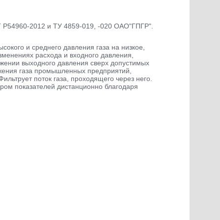
 Р54960-2012 и ТУ 4859-019, -020 ОАО"ГПГР".
окого и среднего давления газа на низкое,
зменениях расхода и входного давления,
ижении выходного давления сверх допустимых
бжения газа промышленных предприятий,
ильтрует поток газа, проходящего через него.
ором показателей дистанционно благодаря