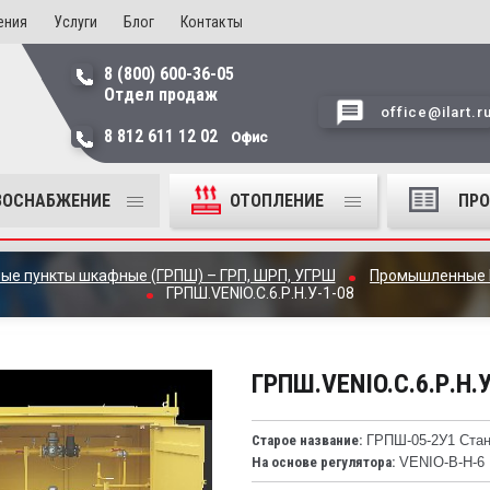
ения
Услуги
Блог
Контакты
8 (800) 600-36-05
Отдел продаж
office@ilart.r
8 812 611 12 02
Офис
ЗОСНАБЖЕНИЕ
ОТОПЛЕНИЕ
ПР
ные пункты шкафные (ГРПШ) – ГРП, ШРП, УГРШ
Промышленные
ГРПШ.VENIO.C.6.Р.Н.У-1-08
ГРПШ.VENIO.C.6.Р.Н.
Старое название:
ГРПШ-05-2У1 Станд
На основе регулятора:
VENIO-B-H-6