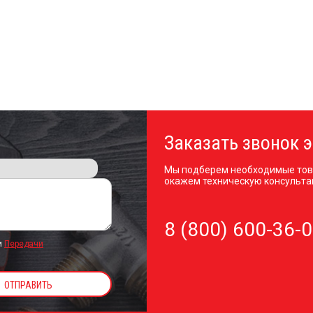
Заказать звонок э
Мы подберем необходимые тов
окажем техническую консульта
8 (800) 600-36-
и
Передачи