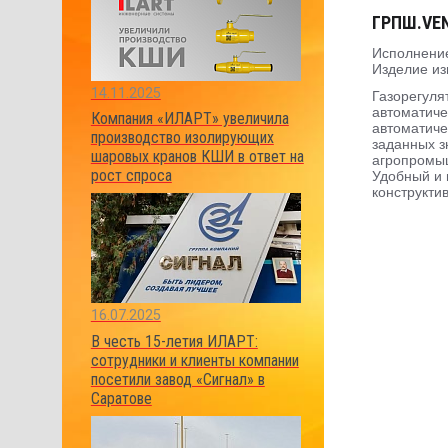
ГРПШ.VENI
Исполнение
Изделие из
14.11.2025
Газорегуля
автоматиче
Компания «ИЛАРТ» увеличила
автоматиче
производство изолирующих
заданных з
шаровых кранов КШИ в ответ на
агропромыш
рост спроса
Удобный и 
конструкти
16.07.2025
В честь 15-летия ИЛАРТ:
сотрудники и клиенты компании
посетили завод «Сигнал» в
Саратове