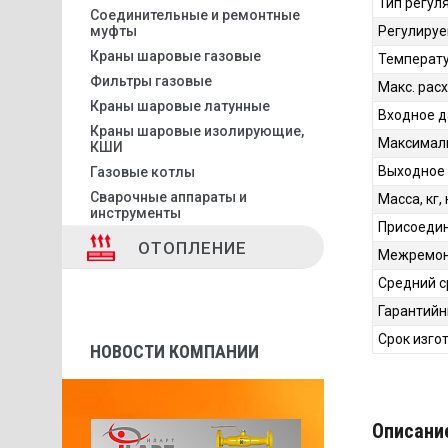
Тип регул
Соединительные и ремонтные
муфты
Регулируе
Краны шаровые газовые
Температу
Фильтры газовые
Макс. расх
Краны шаровые латунные
Входное д
Краны шаровые изолирующие,
Максималь
КШИ
Выходное 
Газовые котлы
Сварочные аппараты и
Масса, кг,
инструменты
Присоедин
ОТОПЛЕНИЕ
Межремонт
Средний с
Гарантийн
Срок изго
НОВОСТИ КОМПАНИИ
Описани