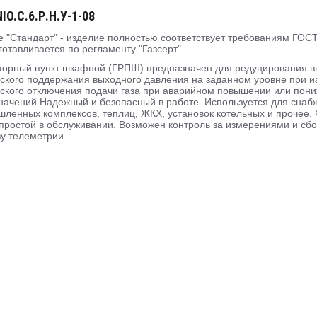
O.C.6.Р.Н.У-1-08
 "Стандарт" - изделие полностью соответствует требованиям ГОСТ
готавливается по регламенту "Газсерт".
торный пункт шкафной (ГРПШ) предназначен для редуцирования выс
ского поддержания выходного давления на заданном уровне при и
ского отключения подачи газа при аварийном повышении или пон
начений.Надежный и безопасный в работе. Используется для сна
ленных комплексов, теплиц, ЖКХ, установок котельных и прочее. Ф
простой в обслуживании. Возможен контроль за измерениями и сб
ву телеметрии.