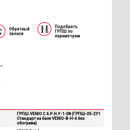
Подобрать
Обратный
ГРПШ по
звонок
параметрам
ая
.
ГРПШ.VENIO.C.6.Р.Н.У-1-08 (ГРПШ-05-2У1
Стандарт на базе VENIO-B-H-6 без
обогрева)