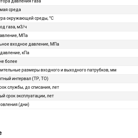
ятора давления газа
мая среда
ра окружающей среды, °C
од газа, м3/ч
авление, МПа
ное входное давление, МПа
давление, кПа
 не более
ительные размеры входного и выходного патрубков, мм
ный интервал (ТР, ТО)
рок службы, до списания, лет
ый срок эксплуатации, лет
товления (дни)
е