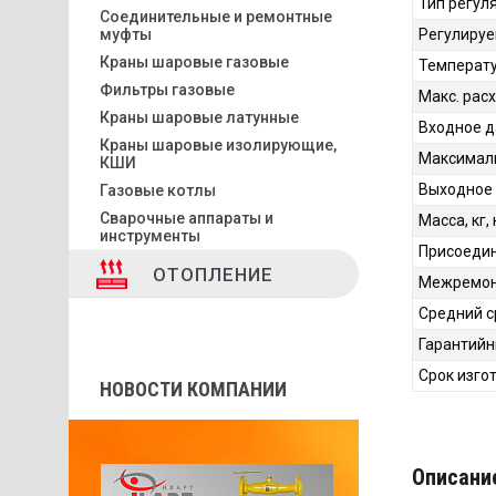
Тип регул
Соединительные и ремонтные
муфты
Регулируе
Краны шаровые газовые
Температу
Фильтры газовые
Макс. расх
Краны шаровые латунные
Входное д
Краны шаровые изолирующие,
Максималь
КШИ
Выходное 
Газовые котлы
Сварочные аппараты и
Масса, кг,
инструменты
Присоедин
ОТОПЛЕНИЕ
Межремонт
Средний с
Гарантийн
Срок изго
НОВОСТИ КОМПАНИИ
Описани