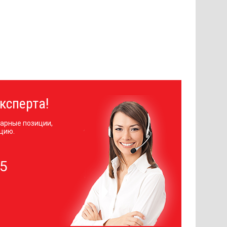
ксперта!
арные позиции,
цию.
05