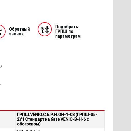
Подобрать
Обратный
ГРПШ по
звонок
параметрам
ая
.
ГРПШ.VENIO.C.6.Р.Н.ОН-1-08 (ГРПШ-05-
2У1 Стандарт на базе VENIO-B-H-6 с
обогревом)