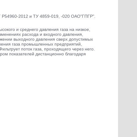
 Р54960-2012 и ТУ 4859-019, -020 ОАО"ГПГР".
окого и среднего давления газа на низкое,
зменениях расхода и входного давления,
ижении выходного давления сверх допустимых
бжения газа промышленных предприятий,
ильтрует поток газа, проходящего через него.
ором показателей дистанционно благодаря