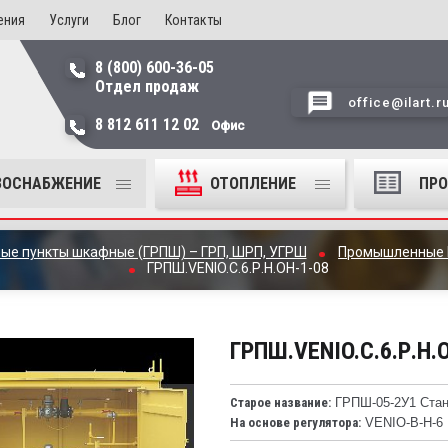
ения
Услуги
Блог
Контакты
8 (800) 600-36-05
Отдел продаж
office@ilart.r
8 812 611 12 02
Офис
ЗОСНАБЖЕНИЕ
ОТОПЛЕНИЕ
ПР
ные пункты шкафные (ГРПШ) – ГРП, ШРП, УГРШ
Промышленные
ГРПШ.VENIO.C.6.Р.Н.ОН-1-08
ГРПШ.VENIO.C.6.Р.Н.
Старое название:
ГРПШ-05-2У1 Станд
На основе регулятора:
VENIO-B-H-6