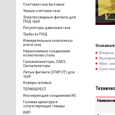
Счетчики газа бытовые
Умные счетчики газа
Электросварные фитинги для
ПНД труб
Регуляторы давления газа
Трубы из ПНД
Измерительные комплексы
учета газа
Основные
Неразъемные соединения
Входное 
полиэтилен сталь
Выходное
Газоанализаторы, САКЗ,
Макс. рас
Сигнализаторы
Срок изг
Литые фитинги (СПИГОТ) для
труб
Ковера газовые
Техничес
ТЕРМОБРЕСТ
Изолирующие соединения ИС
Наименов
Газовая арматура и
сопутствующие товары
КИП