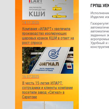
ГРПШ.VEN
Исполнение
Изделие из
14.11.2025
Газорегуля
автоматиче
Компания «ИЛАРТ» увеличила
автоматиче
производство изолирующих
заданных з
шаровых кранов КШИ в ответ на
агропромыш
рост спроса
Удобный и 
конструкти
16.07.2025
В честь 15-летия ИЛАРТ:
сотрудники и клиенты компании
посетили завод «Сигнал» в
Саратове