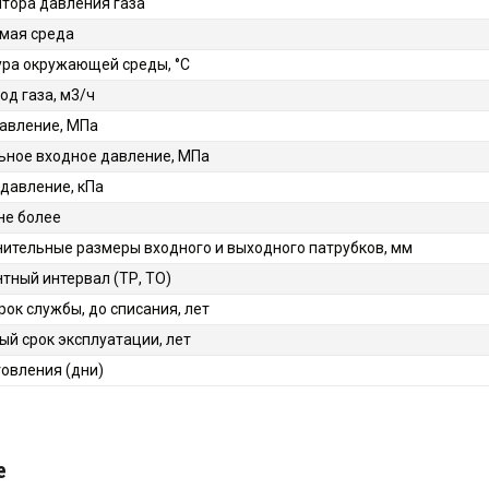
ятора давления газа
мая среда
ра окружающей среды, °C
од газа, м3/ч
авление, МПа
ное входное давление, МПа
давление, кПа
 не более
ительные размеры входного и выходного патрубков, мм
ный интервал (ТР, ТО)
рок службы, до списания, лет
ый срок эксплуатации, лет
товления (дни)
е