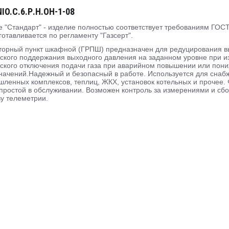
IO.C.6.Р.Н.ОН-1-08
 "Стандарт" - изделие полностью соответствует требованиям ГОСТ
готавливается по регламенту "Газсерт".
торный пункт шкафной (ГРПШ) предназначен для редуцирования выс
ского поддержания выходного давления на заданном уровне при и
ского отключения подачи газа при аварийном повышении или пон
начений.Надежный и безопасный в работе. Используется для сна
ленных комплексов, теплиц, ЖКХ, установок котельных и прочее. Ф
простой в обслуживании. Возможен контроль за измерениями и сб
ву телеметрии.