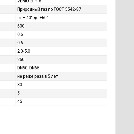
VENIO-B-H-6
Природный газ по ГОСТ 5542-87
от – 40° до +60°
600
0,6
0,6
2,0-5,0
250
DN50| DN65
не реже раза в 5 лет
30
5
45