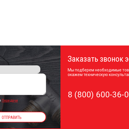
Заказать звонок э
Мы подберем необходимые тов
окажем техническую консульта
8 (800) 600-36-
и
Передачи