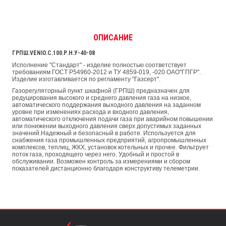
ОПИСАНИЕ
ГРПШ.VENIO.C.100.Р.Н.У-40-08
Исполнение "Стандарт" - изделие полностью соответствует
требованиям ГОСТ Р54960-2012 и ТУ 4859-019, -020 ОАО"ГПГР".
Изделие изготавливается по регламенту "Газсерт".
Газорегуляторный пункт шкафной (ГРПШ) предназначен для
редуцирования высокого и среднего давления газа на низкое,
автоматического поддержания выходного давления на заданном
уровне при изменениях расхода и входного давления,
автоматического отключения подачи газа при аварийном повышении
или понижении выходного давления сверх допустимых заданных
значений.Надежный и безопасный в работе. Используется для
снабжения газа промышленных предприятий, агропромышленных
комплексов, теплиц, ЖКХ, установок котельных и прочее. Фильтрует
поток газа, проходящего через него. Удобный и простой в
обслуживании. Возможен контроль за измерениями и сбором
показателей дистанционно благодаря конструктиву телеметрии.