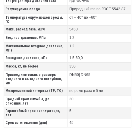
Тип регулятора давления газа
РДГ-50Н/40
Регулируемая среда
Природный газ по ГОСТ 5542-87
Температура окружающей среды,
от – 40° до +60°
°C
Макс. расход газа, м3/ч
5450
Входное давление, МПа
1,2
Максимальное входное давление,
1,2
МПа
Выходное давление, кПа
1,5-60,0
Масса, кг, не более
350
Присоединительные размеры
DN50| DN65
входного и выходного патрубков,
мм
Межремонтный интервал (ТР, ТО)
не реже раза в 5 лет
Средний срок службы, до
30
списания, лет
Гарантийный срок эксплуатации,
5
лет
Срок изготовления (дни)
45