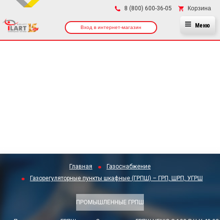
×
Корзина
8 (800) 600-36-05
Меню
Вход в интернет-магазин
Главная
Газоснабжение
Газорегуляторные пункты шкафные (ГРПШ) – ГРП, ШРП, УГРШ
ПРОМЫШЛЕННЫЕ ГРПШ