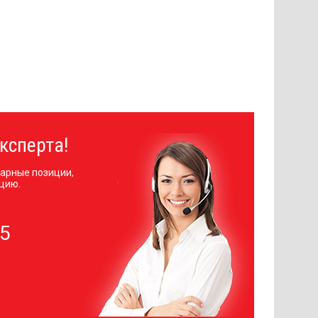
ксперта!
арные позиции,
цию.
05