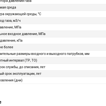
ятора давления газа
мая среда
ра окружающей среды, °C
од газа, м3/ч
авление, МПа
ное входное давление, МПа
давление, кПа
 не более
ительные размеры входного и выходного патрубков, мм
ный интервал (ТР, ТО)
рок службы, до списания, лет
ый срок эксплуатации, лет
товления (дни)
е