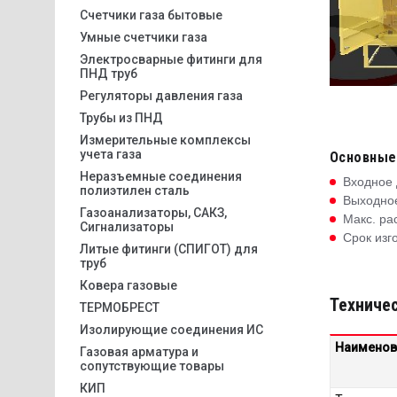
Счетчики газа бытовые
Умные счетчики газа
Электросварные фитинги для
ПНД труб
Регуляторы давления газа
Трубы из ПНД
Измерительные комплексы
учета газа
Основные
Неразъемные соединения
Входное 
полиэтилен сталь
Выходное
Газоанализаторы, САКЗ,
Макс. ра
Сигнализаторы
Срок изг
Литые фитинги (СПИГОТ) для
труб
Ковера газовые
Техничес
ТЕРМОБРЕСТ
Изолирующие соединения ИС
Наименов
Газовая арматура и
сопутствующие товары
КИП