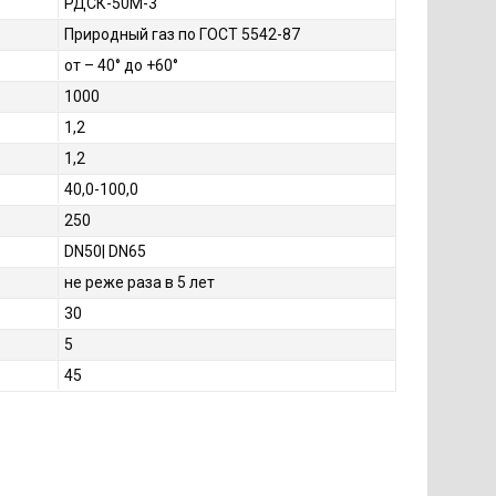
РДСК-50М-3
Природный газ по ГОСТ 5542-87
от – 40° до +60°
1000
1,2
1,2
40,0-100,0
250
DN50| DN65
не реже раза в 5 лет
30
5
45