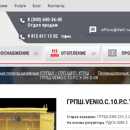
ения
Услуги
Блог
Контакты
8 (800) 600-36-05
Отдел продаж
office@ilart.r
8 812 611 12 02
Офис
ЗОСНАБЖЕНИЕ
ОТОПЛЕНИЕ
ПР
ные пункты шкафные (ГРПШ) – ГРП, ШРП, УГРШ
Промышленные
ГРПШ.VENIO.C.10.P.C.У.ОН-3-08
ГРПШ.VENIO.C.10.P.C.
Старое название:
ГРПШ-03М-2У1-3 С
На основе регулятора:
РДСК-50М-3