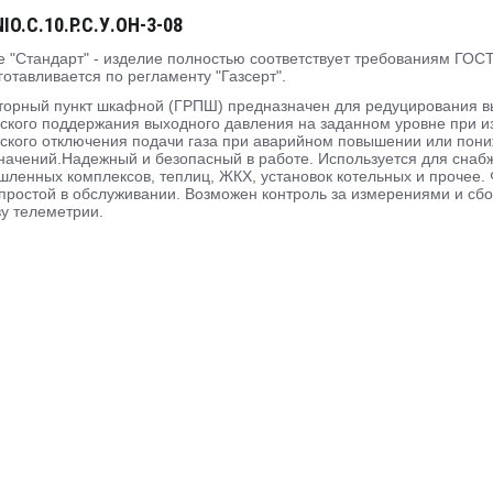
O.C.10.P.C.У.ОН-3-08
 "Стандарт" - изделие полностью соответствует требованиям ГОСТ
готавливается по регламенту "Газсерт".
торный пункт шкафной (ГРПШ) предназначен для редуцирования выс
ского поддержания выходного давления на заданном уровне при и
ского отключения подачи газа при аварийном повышении или пон
начений.Надежный и безопасный в работе. Используется для сна
ленных комплексов, теплиц, ЖКХ, установок котельных и прочее. Ф
простой в обслуживании. Возможен контроль за измерениями и сб
ву телеметрии.