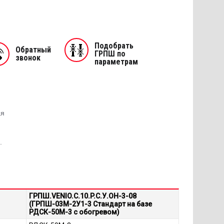
Подобрать
Обратный
ГРПШ по
звонок
параметрам
ая
.
ГРПШ.VENIO.C.10.P.C.У.ОН-3-08
(ГРПШ-03М-2У1-3 Стандарт на базе
РДСК-50М-3 с обогревом)