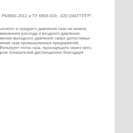
 Р54960-2012 и ТУ 4859-019, -020 ОАО"ГПГР".
окого и среднего давления газа на низкое,
зменениях расхода и входного давления,
ижении выходного давления сверх допустимых
бжения газа промышленных предприятий,
ильтрует поток газа, проходящего через него.
ором показателей дистанционно благодаря