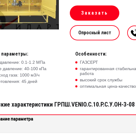
Заказать
Опросный лист
 параметры:
Особенности:
давление: 0.1-1.2 МПа
ГАЗСЕРТ
 давление: 40-100 кПа
гарантированная стабильн
работа
сход газа: 1000 м3/ч
высокий срок службы
отовления: 45 дней
оптимальная цена-качество
кие характеристики ГРПШ.VENIO.C.10.P.C.У.ОН-3-08
ание параметра