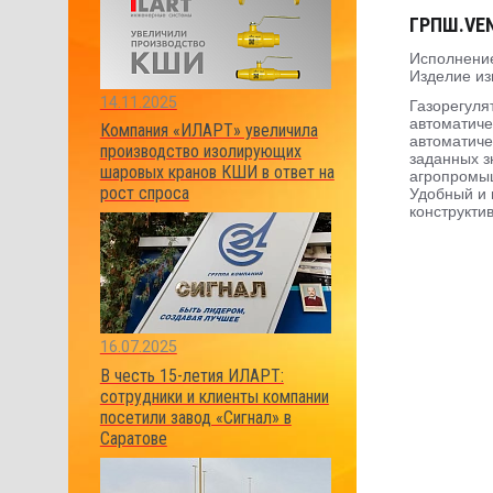
ГРПШ.VENI
Исполнение
Изделие из
14.11.2025
Газорегуля
автоматиче
Компания «ИЛАРТ» увеличила
автоматиче
производство изолирующих
заданных з
шаровых кранов КШИ в ответ на
агропромыш
рост спроса
Удобный и 
конструкти
16.07.2025
В честь 15-летия ИЛАРТ:
сотрудники и клиенты компании
посетили завод «Сигнал» в
Саратове