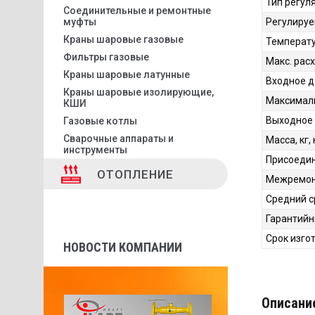
Тип регул
Соединительные и ремонтные
муфты
Регулируе
Краны шаровые газовые
Температу
Фильтры газовые
Макс. расх
Краны шаровые латунные
Входное д
Краны шаровые изолирующие,
Максималь
КШИ
Выходное 
Газовые котлы
Сварочные аппараты и
Масса, кг,
инструменты
Присоедин
ОТОПЛЕНИЕ
Межремонт
Средний с
Гарантийн
Срок изго
НОВОСТИ КОМПАНИИ
Описани