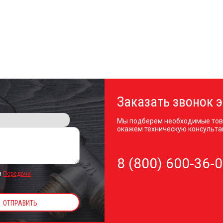
Заказать звонок э
Мы подберем необходимые тов
окажем техническую консульта
8 (800) 600-36-
и
Передачи