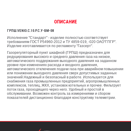
ОПИСАНИЕ
ГРПШ.VENIO.C.10.P.C.У-БМ-08
Исполнение "Стандарт" - изделие полностью соответствует
требованиям ГОСТ Р54960-2012 и ТУ 4859-019, -020 ОАО"ГПГР".
Изделие изготавливается по регламенту "Газсерт".
Газорегуляторный пункт шкафной (ГРПШ) предназначен для
редуцирования высокого и среднего давления газа на низкое,
автоматического поддержания выходного давления на заданном
уровне при изменениях расхода и входного давления,
автоматического отключения подачи газа при аварийном повышении
или понижении выходного давления сверх допустимых заданных
значений.Надежный и безопасный в работе. Используется для
снабжения газа промышленных предприятий, агропромышленных
комплексов, теплиц, ЖКХ, установок котельных и прочее. Фильтрует
поток газа, проходящего через него. Удобный и простой в
обслуживании. Возможен контроль за измерениями и сбором
показателей дистанционно благодаря конструктиву телеметрии.