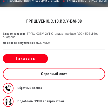
Промышленные ГРПШ серии Стандарт
ГРПШ.VENIO.C.10.P.C.У-БМ-08
ГРПШ.VENIO.C.10.P.C.У-БМ-08
Старое название:
ГРПШ-03БМ-2У1 Стандарт на базе РДСК-50БМ без
обогрева
На основе регулятора:
РДСК-50БМ
Заказать
Опросный лист
Обратный звонок
Подобрать ГРПШ по параметрам