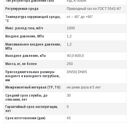
Тип регулятора давления газа
РДСК-50БМ
Регулируемая среда
Природный газ по ГОСТ 5542-87
Температура окружающей среды,
от – 40° до +60°
°C
Макс. расход газа, м3/ч
1000
Входное давление, МПа
1,2
Максимальное входное давление,
1,2
МПа
Выходное давление, кПа
40,0-600,0
Масса, кг, не более
250
Присоединительные размеры
DN50| DN65
входного и выходного патрубков,
мм
Межремонтный интервал (ТР, ТО)
не реже раза в 5 лет
Средний срок службы, до
30
списания, лет
Гарантийный срок эксплуатации,
5
лет
Срок изготовления (дни)
45