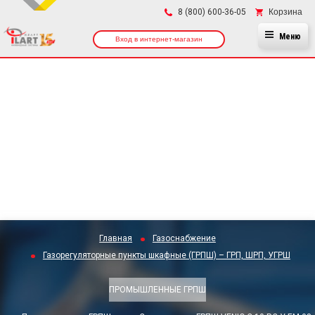
×
Корзина
8 (800) 600-36-05
Меню
Вход в интернет-магазин
Главная
Газоснабжение
Газорегуляторные пункты шкафные (ГРПШ) – ГРП, ШРП, УГРШ
ПРОМЫШЛЕННЫЕ ГРПШ