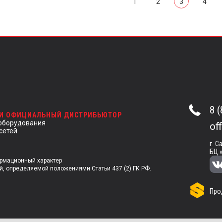
1
2
3
4
8 
 И ОФИЦИАЛЬНЫЙ ДИСТРИБЬЮТОР
оборудования
of
сетей
г. С
БЦ 
ормационный характер
й, определяемой положениями Статьи 437 (2) ГК РФ.
Про