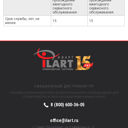
прохождении
прохождении
ежегодного
ежегодного
сервисного
сервисного
обслуживания.
обслуживания.
Срок службы, лет, не
15
15
менее
ОФИЦИАЛЬНЫЙ ДИСТРИБЬЮТОР
ключевых производителей профессионального оборудования для
строительства и эксплуатации инженерных сетей
8 (800) 600-36-05
office@ilart.ru
г. Санкт-Петербург, ул.Софийская д. 17,