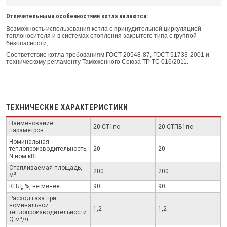
Отличительными особенностями котла являются:
Возможность использования котла с принудительной циркуляцией
теплоносителя и в системах отопления закрытого типа с группой
безопасности;
Соответствие котла требованиям ГОСТ 20548-87, ГОСТ 51733-2001 и
техническому регламенту Таможенного Союза ТР ТС 016/2011.
ТЕХНИЧЕСКИЕ ХАРАКТЕРИСТИКИ
Наименование
20 СТ1пс
20 СТПВ1пс
параметров
Номинальная
теплопроизводительность,
20
20
N ном кВт
Отапливаемая площадь,
200
200
м²
КПД, %, не менее
90
90
Расход газа при
номинальной
1,2
1,2
теплопроизводительности
Q м³/ч