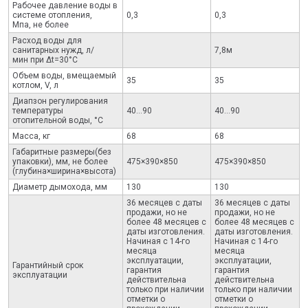
Рабочее давление воды в
системе отопления,
0,3
0,3
Мпа, не более
Расход воды для
санитарных нужд, л/
7,8м
мин при Δt=30°С
Объем воды, вмещаемый
35
35
котлом, V, л
Диапзон регулирования
температуры
40...90
40...90
отопительной воды, °С
Масса, кг
68
68
Габаритные размеры(без
упаковки), мм, не более
475×390×850
475×390×850
(глубина×ширина×высота)
Диаметр дымохода, мм
130
130
36 месяцев с даты
36 месяцев с даты
продажи, но не
продажи, но не
более 48 месяцев с
более 48 месяцев с
даты изготовления.
даты изготовления.
Начиная с 14-го
Начиная с 14-го
месяца
месяца
эксплуатации,
эксплуатации,
Гарантийный срок
гарантия
гарантия
эксплуатации
действительна
действительна
только при наличии
только при наличии
отметки о
отметки о