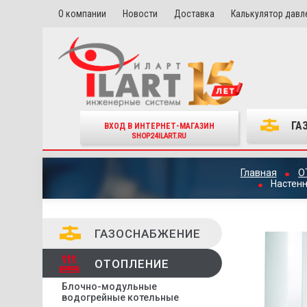
О компании
Новости
Доставка
Калькулятор давл
ГА
ВХОД В ИНТЕРНЕТ-МАГАЗИН
SHOP24ILART.RU
Главная
О
Настенн
ГАЗОСНАБЖЕНИЕ
ОТОПЛЕНИЕ
Блочно-модульные
водогрейные котельные