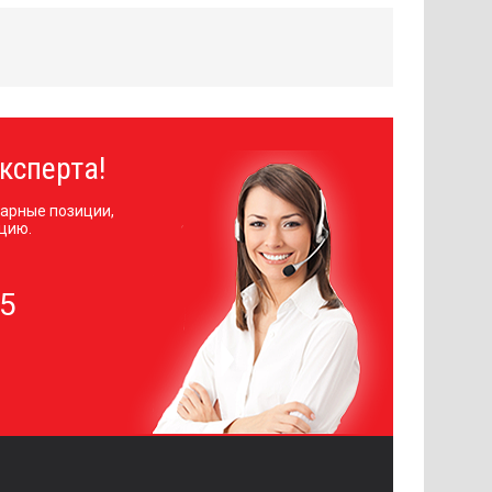
ксперта!
арные позиции,
цию.
05