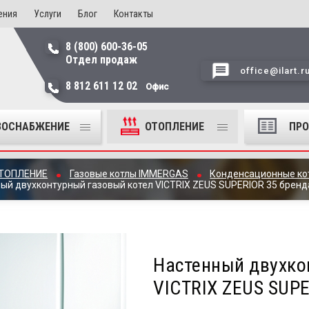
ения
Услуги
Блог
Контакты
8 (800) 600-36-05
Отдел продаж
office@ilart.r
8 812 611 12 02
Офис
ЗОСНАБЖЕНИЕ
ОТОПЛЕНИЕ
ПР
ТОПЛЕНИЕ
Газовые котлы IMMERGAS
Конденсационные к
ый двухконтурный газовый котел VICTRIX ZEUS SUPERIOR 35 брен
Настенный двухко
VICTRIX ZEUS SUP