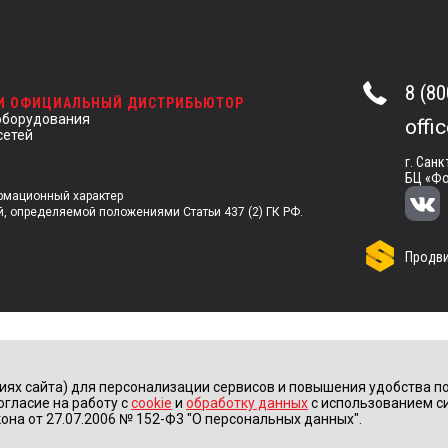
8 (80
 И ОФИЦИАЛЬНЫЙ ДИСТРИБЬЮТОР
оборудования
offi
сетей
г. Санк
БЦ «Фо
ормационный характер
й, определяемой положениями Статьи 437 (2) ГК РФ.
Продви
иях сайта) для персонализации сервисов и повышения удобства по
огласие на работу с
cookie
и
обработку данных
с использованием с
она от 27.07.2006 № 152-Ф3 "О персональных данных".