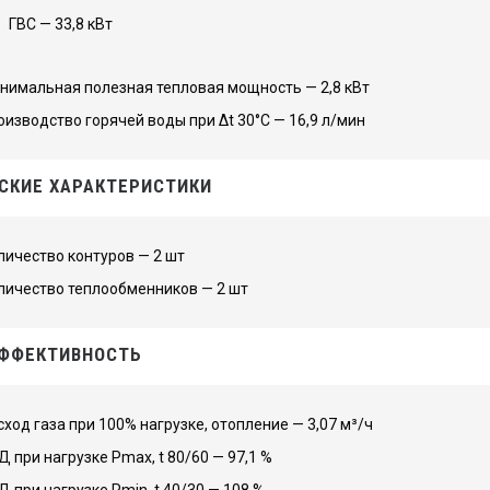
ГВС — 33,8 кВт
нимальная полезная тепловая мощность — 2,8 кВт
оизводство горячей воды при Δt 30°C — 16,9 л/мин
СКИЕ ХАРАКТЕРИСТИКИ
личество контуров — 2 шт
личество теплообменников — 2 шт
ФФЕКТИВНОСТЬ
сход газа при 100% нагрузке, отопление — 3,07 м³/ч
Д при нагрузке Pmax, t 80/60 — 97,1 %
Д при нагрузке Pmin, t 40/30 — 108 %