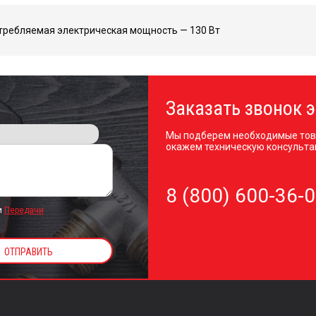
требляемая электрическая мощность — 130 Вт
Заказать звонок э
Мы подберем необходимые тов
окажем техническую консульта
8 (800) 600-36-
и
Передачи