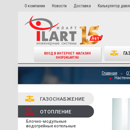
О компании
Новости
Доставка
Калькулятор давл
ГА
ВХОД В ИНТЕРНЕТ-МАГАЗИН
SHOP24ILART.RU
Главная
О
Настенн
ГАЗОСНАБЖЕНИЕ
ОТОПЛЕНИЕ
Блочно-модульные
водогрейные котельные