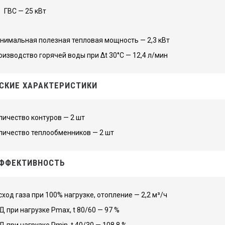
ГВС — 25 кВт
нимальная полезная тепловая мощность — 2,3 кВт
оизводство горячей воды при Δt 30°C — 12,4 л/мин
СКИЕ ХАРАКТЕРИСТИКИ
личество контуров — 2 шт
личество теплообменников — 2 шт
ФФЕКТИВНОСТЬ
сход газа при 100% нагрузке, отопление — 2,2 м³/ч
Д при нагрузке Pmax, t 80/60 — 97 %
Д при нагрузке Pmin, t 40/30 — 108,8 %