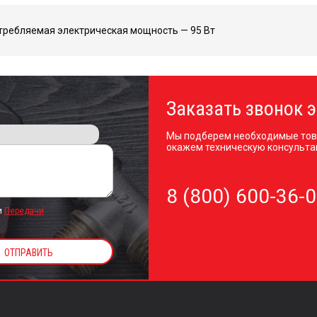
требляемая электрическая мощность — 95 Вт
Заказать звонок э
Мы подберем необходимые тов
окажем техническую консульта
8 (800) 600-36-
и
Передачи