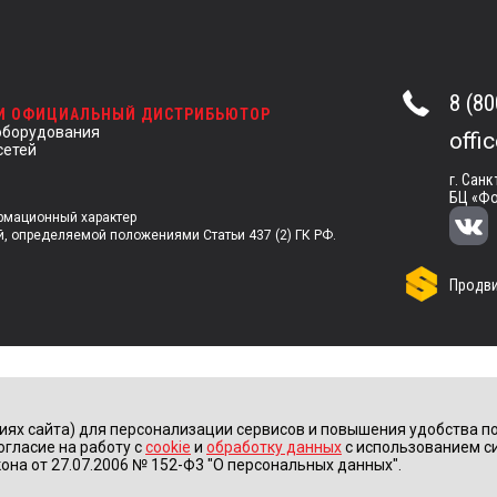
8 (80
 И ОФИЦИАЛЬНЫЙ ДИСТРИБЬЮТОР
оборудования
offi
сетей
г. Санк
БЦ «Фо
ормационный характер
й, определяемой положениями Статьи 437 (2) ГК РФ.
Продви
иях сайта) для персонализации сервисов и повышения удобства по
огласие на работу с
cookie
и
обработку данных
с использованием с
она от 27.07.2006 № 152-Ф3 "О персональных данных".