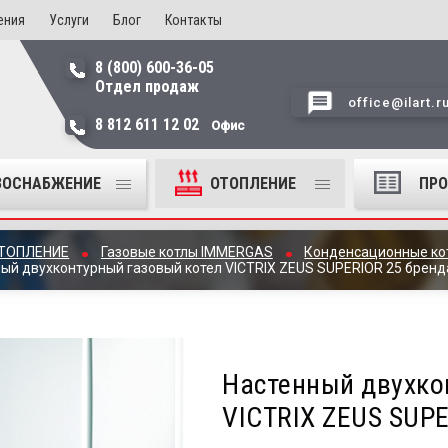
ения
Услуги
Блог
Контакты
8 (800) 600-36-05
Отдел продаж
office@ilart.r
8 812 611 12 02
Офис
ЗОСНАБЖЕНИЕ
ОТОПЛЕНИЕ
ПР
ТОПЛЕНИЕ
Газовые котлы IMMERGAS
Конденсационные к
ый двухконтурный газовый котел VICTRIX ZEUS SUPERIOR 25 брен
Настенный двухко
VICTRIX ZEUS SUP