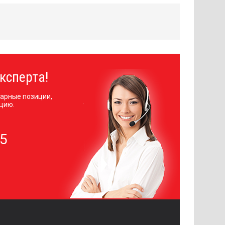
ксперта!
арные позиции,
цию.
05