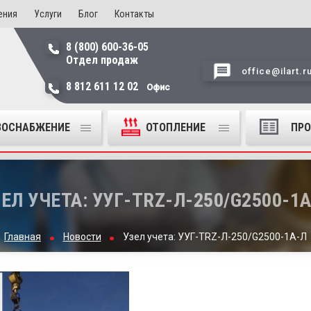
ения
Услуги
Блог
Контакты
8 (800) 600-36-05
Отдел продаж
office@ilart.r
8 812 611 12 02
Офис
ЗОСНАБЖЕНИЕ
ОТОПЛЕНИЕ
ПР
ЕЛ УЧЕТА: УУГ-TRZ-Л-250/G2500-1
Главная
Новости
Узел учета: УУГ-TRZ-Л-250/G2500-1А-Л