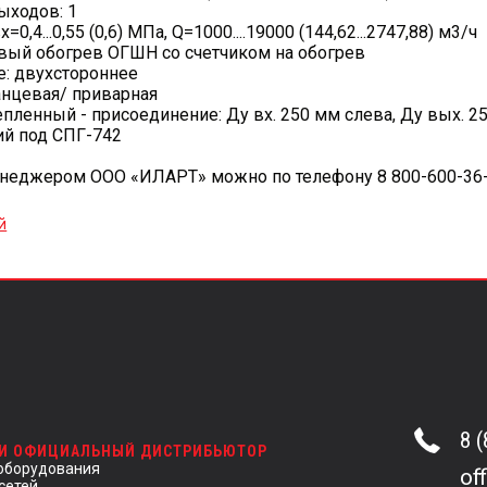
ыходов: 1
=0,4...0,55 (0,6) МПа, Q=1000....19000 (144,62...2747,88) м3/ч
зовый обогрев ОГШН со счетчиком на обогрев
е: двухстороннее
анцевая/ приварная
тепленный - присоединение: Ду вх. 250 мм слева, Ду вых. 2
ий под СПГ-742
енеджером ООО «ИЛАРТ» можно по телефону ‪8 800-600-36-
й
8 
 И ОФИЦИАЛЬНЫЙ ДИСТРИБЬЮТОР
оборудования
of
сетей