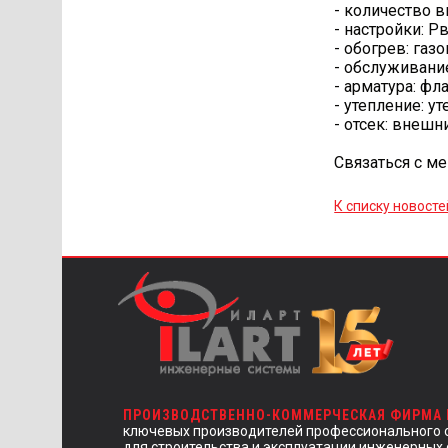
- количество в
- настройки: Рвх
- обогрев: га
- обслуживани
- арматура: фл
- утепление: у
- отсек: внешн
Связаться с м
К списку новосте
ПРОИЗВОДСТВЕННО-КОММЕРЧЕСКАЯ ФИРМА
ключевых производителей профессионального 
для строительства и эксплуатации инженерных 