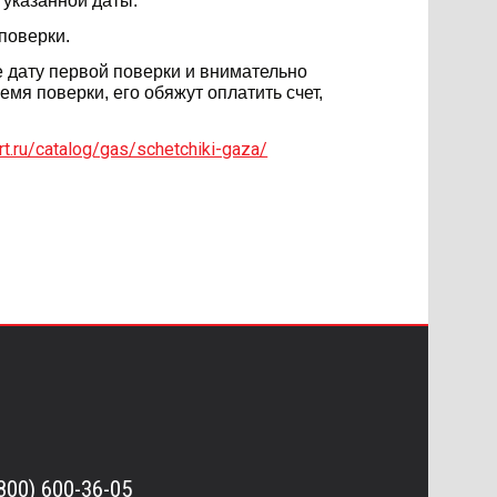
 указанной даты.
у поверки.
 дату первой поверки и внимательно
мя поверки, его обяжут оплатить счет,
art.ru/catalog/gas/schetchiki-gaza/
(800) 600-36-05