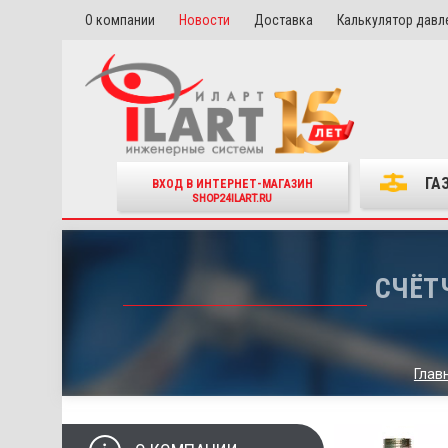
О компании
Новости
Доставка
Калькулятор давл
ГА
ВХОД В ИНТЕРНЕТ-МАГАЗИН
SHOP24ILART.RU
СЧЁТЧ
Глав