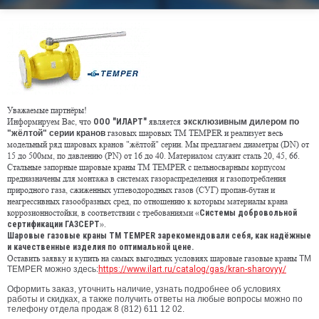
Уважаемые партнёры!
Информируем Вас, что
является
ООО "ИЛАРТ"
э
ксклюзивным дилером по
газовых шаровых ТМ TEMPER и реализует
весь
"жёлтой" серии кранов
модельный ряд шаровых кранов "жёлтой" серии. Мы предлагаем диаметры (DN) от
15 до 500мм, по давлению (PN) от 16 до 40. Материалом служит сталь 20, 45, 66.
Стальные запорные шаровые краны ТМ TEMPER с цельносварным корпусом
предназначены для монтажа в системах газораспределения и газопотребления
природного газа, сжиженных углеводородных газов (СУГ) пропан-бутан и
неагрессивных газообразных сред, по отношению к которым материалы крана
коррозионностойки, в соответствии с требованиями «
Системы добровольной
».
сертификации ГАЗСЕРТ
Шаровые газовые краны ТМ TEMPER зарекомендовали себя, как надёжные
и качественные изделия по оптимальной цене.
Оставить заявку и купить на самых выгодных условиях шаровые газовые краны
ТМ
TEMPER можно здесь
:
https://www.ilart.ru/catalog/gas/kran-sharovyy/
Оформить заказ, уточнить наличие, узнать подробнее об условиях
работы и скидках, а также получить ответы на любые вопросы можно по
телефону отдела продаж 8 (812) 611 12 02.