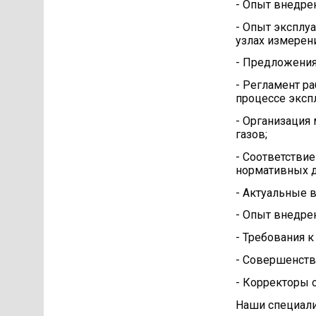
- Опыт внедрен
- Опыт эксплу
узлах измерени
- Предложения 
- Регламент р
процессе эксп
- Организация
газов;
- Соответстви
нормативных д
- Актуальные 
- Опыт внедрен
- Требования к
- Совершенств
- Корректоры 
Наши специали