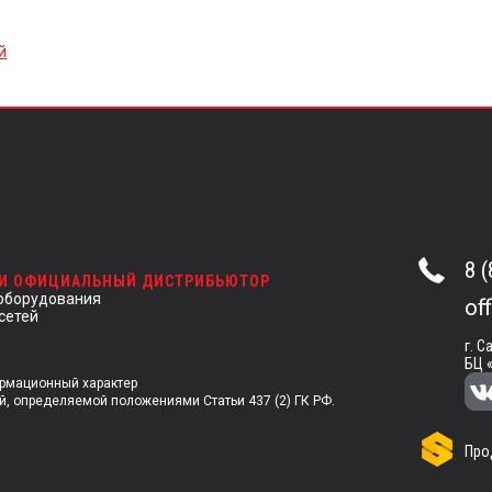
й
8 
 И ОФИЦИАЛЬНЫЙ ДИСТРИБЬЮТОР
оборудования
of
сетей
г. С
БЦ 
ормационный характер
й, определяемой положениями Статьи 437 (2) ГК РФ.
Про