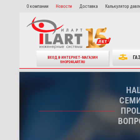
О компании
Новости
Доставка
Калькулятор давл
ГА
ВХОД В ИНТЕРНЕТ-МАГАЗИН
SHOP24ILART.RU
НА
СЕМИ
ПРО
ВОПР