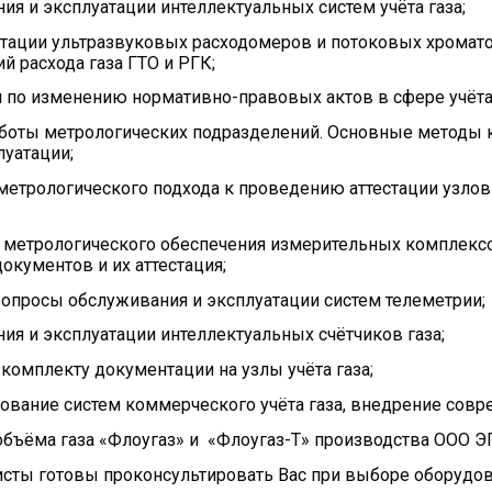
ия и эксплуатации интеллектуальных систем учёта газа;
атации ультразвуковых расходомеров и потоковых хромат
й расхода газа ГТО и РГК;
по изменению нормативно-правовых актов в сфере учёта га
аботы метрологических подразделений. Основные методы 
луатации;
 метрологического подхода к проведению аттестации узлов
е метрологического обеспечения измерительных комплексо
окументов и их аттестация;
вопросы обслуживания и эксплуатации систем телеметрии;
ия и эксплуатации интеллектуальных счётчиков газа;
 комплекту документации на узлы учёта газа;
ование систем коммерческого учёта газа, внедрение совр
объёма газа «Флоугаз» и «Флоугаз-Т» производства ООО Э
сты готовы проконсультировать Вас при выборе оборудова