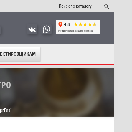
u
ОЕКТИРОВЩИКАМ
ГРО
ргГаз"