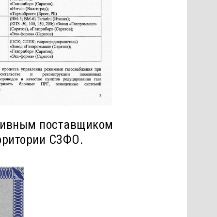
зивным поставщиком
рритории СЗФО.