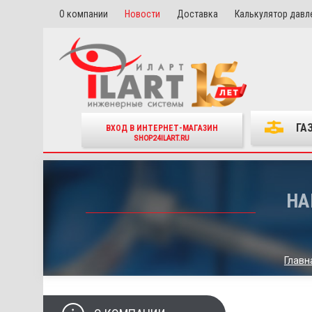
О компании
Новости
Доставка
Калькулятор давл
ГА
ВХОД В ИНТЕРНЕТ-МАГАЗИН
SHOP24ILART.RU
НА
Главн