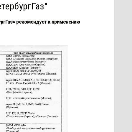
тербургГаз"
ургГаз» рекомендует к применению