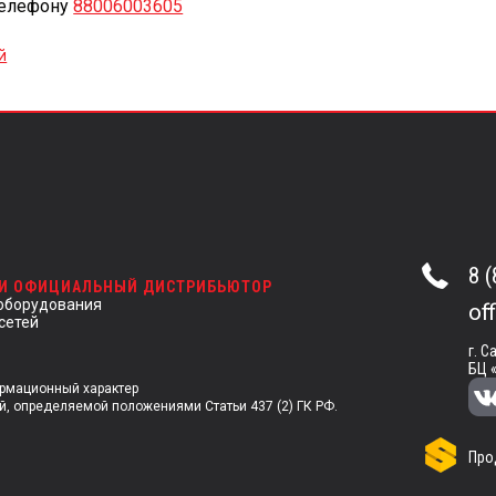
телефону
88006003605
й
8 
 И ОФИЦИАЛЬНЫЙ ДИСТРИБЬЮТОР
оборудования
of
сетей
г. С
БЦ 
ормационный характер
й, определяемой положениями Статьи 437 (2) ГК РФ.
Про