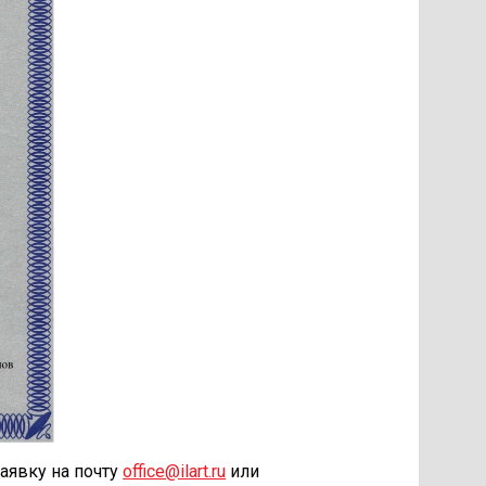
аявку на почту
office@ilart.ru
или