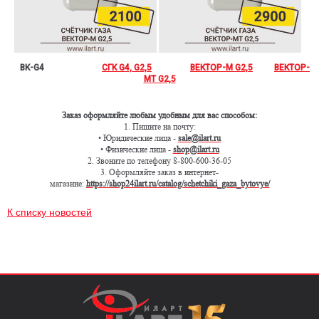
ВК-G4
СГК G4, G2,5
ВЕКТОР-М G2,5
ВЕКТОР-
МТ G2,5
Заказ оформляйте любым удобным для вас способом:
1. Пишите на почту:
• Юридические лица -
sale@ilart.ru
• Физические лица -
shop@ilart.ru
2. Звоните по телефону 8-800-600-36-05
3. Оформляйте заказ в интернет-
магазине:
https://shop24ilart.ru/catalog/schetchiki_gaza_bytovye/
К списку новостей