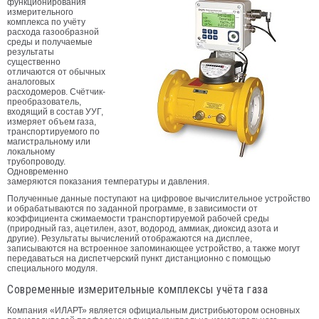
функционирования
измерительного
комплекса по учёту
расхода газообразной
среды и получаемые
результаты
существенно
отличаются от обычных
аналоговых
расходомеров. Счётчик-
преобразователь,
входящий в состав УУГ,
измеряет объем газа,
транспортируемого по
магистральному или
локальному
трубопроводу.
Одновременно
замеряются показания температуры и давления.
Полученные данные поступают на цифровое вычислительное устройство
и обрабатываются по заданной программе, в зависимости от
коэффициента сжимаемости транспортируемой рабочей среды
(природный газ, ацетилен, азот, водород, аммиак, диоксид азота и
другие). Результаты вычислений отображаются на дисплее,
записываются на встроенное запоминающее устройство, а также могут
передаваться на диспетчерский пункт дистанционно с помощью
специального модуля.
Современные измерительные комплексы учёта газа
Компания «ИЛАРТ» является официальным дистрибьютором основных