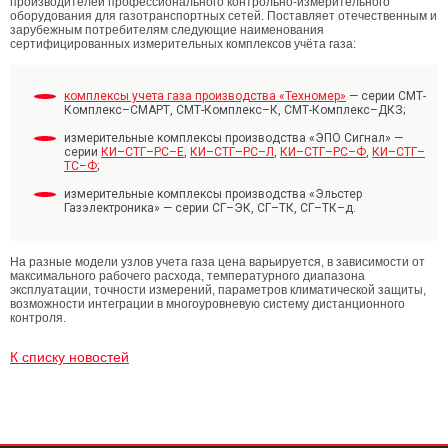
производителей профессионального контрольно-измерительного
оборудования для газотранспортных сетей. Поставляет отечественным и
зарубежным потребителям следующие наименования
сертифицированных измерительных комплексов учёта газа:
комплексы учета газа производства «Техномер»
— серии СМТ-
Комплекс–СМАРТ, СМТ-Комплекс–К, СМТ-Комплекс–ДКЗ;
измерительные комплексы производства «ЭПО Сигнал» —
серии
КИ–СТГ–РС–Е
,
КИ–СТГ–РС–Л
,
КИ–СТГ–РС–Ф
,
КИ–СТГ–
ТС–Ф
;
измерительные комплексы производства «Эльстер
Газэлектроника» — серии СГ–ЭК, СГ–ТК, СГ–ТК–д.
На разные модели узлов учета газа цена варьируется, в зависимости от
максимального рабочего расхода, температурного диапазона
эксплуатации, точности измерений, параметров климатической защиты,
возможности интеграции в многоуровневую систему дистанционного
контроля.
К списку новостей