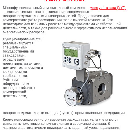
Многофункциональный измерительный комплекс —
узел учёта газа (УУГ)
— важная техническая составляющая современных
газораспределительных инженерных сетей. Предназначен для
коммерческого учёта расходования газа с высокой точностью. Это
необходимо для взаимных расчётов между субъектами хозяйственной
деятельности, а также для рационального и эффективного использования
энергетических ресурсов.
Функционирование УУГ
регламентируется
специальными
государственными
стандартами,
отраслевыми
нормативными актами,
другими техническими и
юридическими
требованиями.
Учётным
оборудованием
оснащают объекты
коммерческой
деятельности,
газораспределительные станции (пункты), промышленные предприятия.
Кроме непосредственного измерения расхода газа, узлы учёта могут
выполнять некоторые дополнительные и сервисные функции. В
частности, автоматически поддерживать заданный уровень давления,