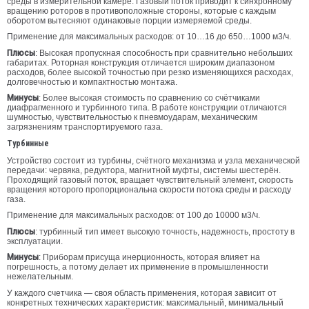
среды в измерительной камере. Газовый поток приводит к синхронному
вращению роторов в противоположные стороны, которые с каждым
оборотом вытесняют одинаковые порции измеряемой среды.
Применение для максимальных расходов: от 10…16 до 650…1000 м3/ч.
Плюсы
: Высокая пропускная способность при сравнительно небольших
габаритах. Роторная конструкция отличается широким диапазоном
расходов, более высокой точностью при резко изменяющихся расходах,
долговечностью и компактностью монтажа.
Минусы
: Более высокая стоимость по сравнению со счётчиками
диафрагменного и турбинного типа. В работе конструкции отличаются
шумностью, чувствительностью к пневмоударам, механическим
загрязнениям транспортируемого газа.
Турбинные
Устройство состоит из турбины, счётного механизма и узла механической
передачи: червяка, редуктора, магнитной муфты, системы шестерён.
Проходящий газовый поток, вращает чувствительный элемент, скорость
вращения которого пропорциональна скорости потока среды и расходу
газа.
Применение для максимальных расходов: от 100 до 10000 м3/ч.
Плюсы
: турбинный тип имеет высокую точность, надежность, простоту в
эксплуатации.
Минусы
: Приборам присуща инерционность, которая влияет на
погрешность, а потому делает их применение в промышленности
нежелательным.
У каждого счетчика — своя область применения, которая зависит от
конкретных технических характеристик: максимальный, минимальный