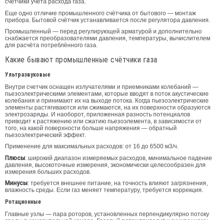
счётчики учёта расхода газа.
Еще одно отличие промышленного счётчика от бытового — монтаж
прибора. Бытовой счётчик устанавливается после регулятора давления.
Промышленный — перед регулирующей арматурой и дополнительно
снабжается преобразователями давления, температуры, вычислителем
для расчёта потреблённого газа.
Какие бывают промышленные счётчики газа
Ультразвуковые
Внутри счетчик оснащен излучателями и приемниками колебаний —
пьезоэлектрическими элементами, которые вводят в поток акустические
колебания и принимают их на выходе потока. Когда пьезоэлектрические
элементы растягиваются или сжимаются, на их поверхности образуются
электрозаряды. И наоборот, приложенная разность потенциалов
приводит к растяжению или сжатию пьезоэлемента, в зависимости от
того, на какой поверхности больше напряжения — обратный
пьезоэлектрический эффект.
Применение для максимальных расходов: от 16 до 6500 м3/ч.
Плюсы
: широкий диапазон измеряемых расходов, минимальное падение
давления, высокоточные измерения, экономически целесообразен для
измерения больших расходов.
Минусы
: требуется внешнее питание, на точность влияют загрязнения,
влажность среды. Если газ меняет температуру, требуется коррекция.
Ротационные
Главные узлы — пара роторов, установленных перпендикулярно потоку