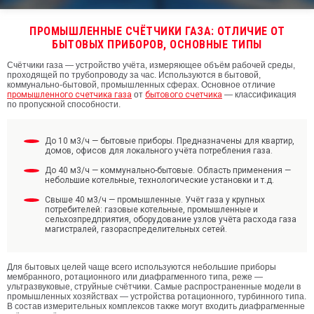
ПРОМЫШЛЕННЫЕ СЧЁТЧИКИ ГАЗА: ОТЛИЧИЕ ОТ
БЫТОВЫХ ПРИБОРОВ, ОСНОВНЫЕ ТИПЫ
Счётчики газа — устройство учёта, измеряющее объём рабочей среды,
проходящей по трубопроводу за час. Используются в бытовой,
коммунально-бытовой, промышленных сферах. Основное отличие
промышленного счетчика газа
от
бытового счетчик
а
— классификация
по пропускной способности.
До 10 м3/ч — бытовые приборы. Предназначены для квартир,
домов, офисов для локального учёта потребления газа.
До 40 м3/ч — коммунально-бытовые. Область применения —
небольшие котельные, технологические установки и т.д.
Свыше 40 м3/ч — промышленные. Учёт газа у крупных
потребителей: газовые котельные, промышленные и
сельхозпредприятия, оборудование узлов учёта расхода газа
магистралей, газораспределительных сетей.
Для бытовых целей чаще всего используются небольшие приборы
мембранного, ротационного или диафрагменного типа, реже —
ультразвуковые, струйные счётчики. Самые распространенные модели в
промышленных хозяйствах — устройства ротационного, турбинного типа.
В состав измерительных комплексов также могут входить диафрагменные