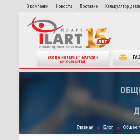
О компании
Новости
Доставка
Калькулятор давл
ГА
ВХОД В ИНТЕРНЕТ-МАГАЗИН
SHOP24ILART.RU
ОБЩЕ
Д
Главная
Блог
Общее п