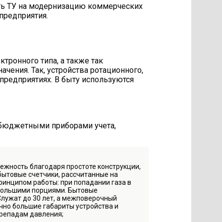
ть ТУ на модернизацию коммерческих
 предприятия.
тронного типа, а также так
ачения. Так, устройства ротационного,
предприятиях. В быту используются
 бюджетными приборами учета,
ежность благодаря простоте конструкции,
 бытовые счетчики, рассчитанные на
ринципом работы: при попадании газа в
ебольшими порциями. Бытовые
лужат до 30 лет, а межповерочный
очно большие габариты устройства и
ерепадам давления;