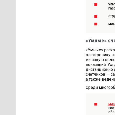
уль
газ
стр
мех
«Умные» сч
«Умные» расхо
электронику н
высокую степе
показаний. Ус
дистанционно 
счетчиков — с
а также веден
Среди многооб
мик
соо
обе