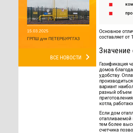
ком
пр
15.03.2025
Основное отли
составляет от 
ГРПШ для ПЕТЕРБУРГГАЗ
Значение 
ВСЕ НОВОСТИ
Газификация ч
домов благод
удобству. Опл
производиться
вариант наибо
разный объем 
приготовления
котла, работа
Если дом отапл
отапливаемой 
тем более высо
счетчика позво