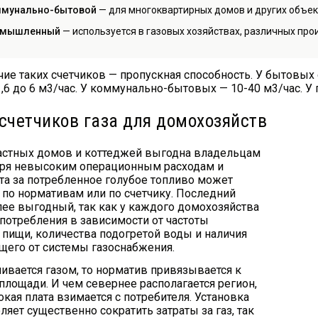
мунально-бытовой
— для многоквартирных домов и других объек
омышленный
— используется в газовых хозяйствах, различных про
чие таких счетчиков — пропускная способность. У бытовых
1,6 до 6 м3/час. У коммунально-бытовых — 10-40 м3/час. 
счетчиков газа для домохозяйств
астных домов и коттеджей выгодна владельцам
аря невысоким операционным расходам и
ата за потребленное голубое топливо может
 по нормативам или по счетчику. Последний
лее выгодный, так как у каждого домохозяйства
потребления в зависимости от частоты
 пищи, количества подогретой воды и наличия
ющего от системы газоснабжения.
ивается газом, то норматив привязывается к
площади. И чем севернее располагается регион,
кая плата взимается с потребителя. Установка
ляет существенно сократить затраты за газ, так