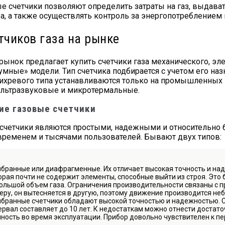
счетчики позволяют определить затраты на газ, выдава
за, а также осуществлять контроль за энергопотреблением
тчиков газа на рынке
нок предлагает купить счетчики газа механического, элек
ные» модели. Тип счетчика подбирается с учетом его назн
вихревого типа устанавливаются только на промышленных 
льтразвуковые и микротермальные.
ие газовые счетчики
счетчики являются простыми, надежными и относительно
ременем и тысячами пользователей. Бывают двух типов:
бранные или диафрагменные. Их отличает высокая точность и над
орая почти не содержит элементы, способные выйти из строя. Это
ольшой объем газа. Ограничения производительности связаны с п
еру, он вытесняется в другую, поэтому движение производится н
бранные счетчики обладают высокой точностью и надежностью. С
ервал составляет до 10 лет. К недостаткам можно отнести достат
ность во время эксплуатации. Прибор довольно чувствителен к п