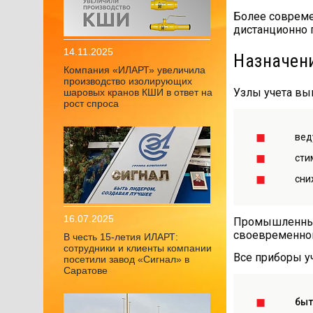
Более совреме
дистанционно 
14.11.2025
Назначени
Компания «ИЛАРТ» увеличила
производство изолирующих
Узлы учета вы
шаровых кранов КШИ в ответ на
рост спроса
вед
сти
сни
16.07.2025
Промышленные 
своевременном
В честь 15-летия ИЛАРТ:
сотрудники и клиенты компании
Все приборы уч
посетили завод «Сигнал» в
Саратове
быт