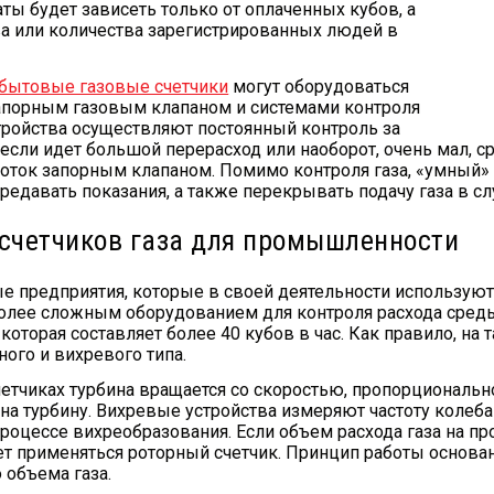
ты будет зависеть только от оплаченных кубов, а
ва или количества зарегистрированных людей в
бытовые газовые счетчики
могут оборудоваться
порным газовым клапаном и системами контроля
стройства осуществляют постоянный контроль за
 если идет большой перерасход или наоборот, очень мал, с
оток запорным клапаном. Помимо контроля газа, «умный» 
редавать показания, а также перекрывать подачу газа в с
счетчиков газа для промышленности
предприятия, которые в своей деятельности используют 
олее сложным оборудованием для контроля расхода среды
которая составляет более 40 кубов в час. Как правило, на
ного и вихревого типа.
четчиках турбина вращается со скоростью, пропорциональн
на турбину. Вихревые устройства измеряют частоту колеба
 процессе вихреобразования. Если объем расхода газа на
т применяться роторный счетчик. Принцип работы основа
 объема газа.