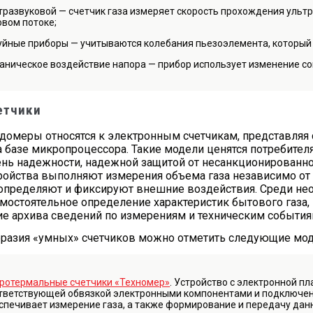
тразвуковой — счетчик газа измеряет скорость прохождения уль
овом потоке;
уйные приборы — учитываются колебания пьезоэлемента, который
аническое воздействие напора — прибор использует изменение с
етчики
домеры относятся к электронным счетчикам, представля
а базе микропроцессора. Такие модели ценятся потребител
нь надежности, надежной защитой от несанкционированно
тройства выполняют измерения объема газа независимо от 
определяют и фиксируют внешние воздействия. Среди н
амостоятельное определение характеристик бытового газа, 
ие архива сведений по измерениям и техническим события
разия «умных» счетчиков можно отметить следующие мод
ротермальные счетчики «Техномер»
. Устройство с электронной п
тветствующей обвязкой электронными компонентами и подключе
спечивает измерение газа, а также формирование и передачу дан