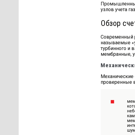
Промышленные 
узлов учета га
Обзор сче
Современный ры
называемые «ум
турбинного и 
мембранные, у
Механическ
Механические 
проверенные в
мем
кот
неб
кам
мем
инт
шум