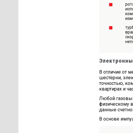
рот
исп
ком
изм
тур
вра
ско
неп
Электронны
В отличие от 
шестерни, эле
точностью, ко
квартирах и ч
Любой газовый
физическому в
данные счетно
В основе импу