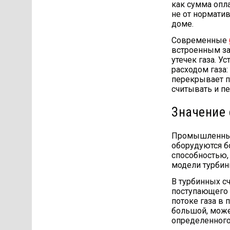
как сумма опла
не от нормати
доме.
Современные
встроенным за
утечек газа. У
расходом газа:
перекрывает п
считывать и пе
Значение 
Промышленные 
оборудуются б
способностью, 
модели турбин
В турбинных с
поступающего 
потоке газа в
большой, може
определенного