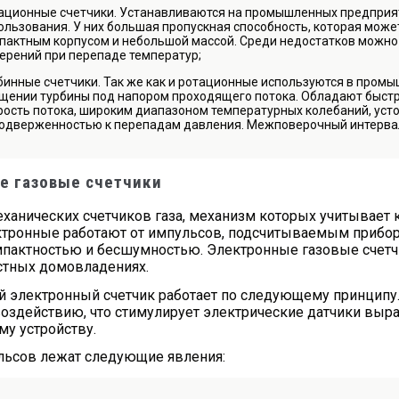
ационные счетчики. Устанавливаются на промышленных предприят
ользования. У них большая пропускная способность, которая може
пактным корпусом и небольшой массой. Среди недостатков можно
ерений при перепаде температур;
бинные счетчики. Так же как и ротационные используются в промы
щении турбины под напором проходящего потока. Обладают быстр
рость потока, широким диапазоном температурных колебаний, уст
одверженностью к перепадам давления. Межповерочный интервал
е газовые счетчики
механических счетчиков газа, механизм которых учитывает
ктронные работают от импульсов, подсчитываемым прибо
мпактностью и бесшумностью. Электронные газовые счетч
астных домовладениях.
 электронный счетчик работает по следующему принципу. 
оздействию, что стимулирует электрические датчики выр
му устройству.
льсов лежат следующие явления: