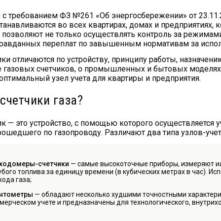
и с требованием ФЗ №261 «Об энергосбережении» от 23.11.
танавливаются во всех квартирах, домах и предприятиях, 
 позволяют не только осуществлять контроль за режимами
равданных переплат по завышенным нормативам за испол
ки отличаются по устройству, принципу работы, назначени
е газовых счетчиков, о промышленных и бытовых моделях 
 оптимальный узел учета для квартиры и предприятия.
 счетчики газа?
ик — это устройство, с помощью которого осуществляется у
прошедшего по газопроводу. Различают два типа узлов-учет
ходомеры-счетчики
— самые высокоточные приборы, измеряют и
убого топлива за единицу времени (в кубических метрах в час). И
хода газа;
нтометры
— обладают несколько худшими точностными характерис
мерческом учете и предназначены для технологического, внутрихо