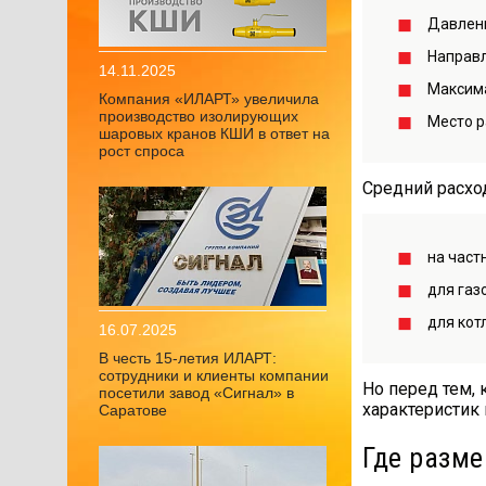
Давлени
Направл
14.11.2025
Максима
Компания «ИЛАРТ» увеличила
производство изолирующих
Место р
шаровых кранов КШИ в ответ на
рост спроса
Средний расхо
на част
для газ
для кот
16.07.2025
В честь 15-летия ИЛАРТ:
сотрудники и клиенты компании
Но перед тем, 
посетили завод «Сигнал» в
характеристик
Саратове
Где разм