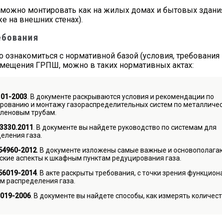
можно монтировать как на жилых домах и бытовых зданиях 
е на внешних стенах).
ебования
 ознакомиться с нормативной базой (условия, требования и 
змещения ГРПШ, можно в таких нормативных актах:
101-2003
. В документе раскрываются условия и рекомендации по
рованию и монтажу газораспределительных систем по металличе
леновым трубам.
3330.2011
. В документе вы найдете руководство по системам для
еления газа.
54960-2012
. В документе изложены самые важные и основополаг
ские аспекты к шкафным пунктам редуцирования газа.
56019-2014
. В акте раскрыты требования, с точки зрения функцио
м распределения газа.
.019-2006
. В документе вы найдете способы, как измерять количес