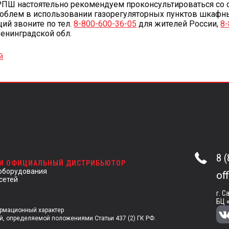
ПШ настоятельно рекомендуем проконсультироваться со сп
блем в использовании газорегуляторных пунктов шкафн
ий звоните по тел.
8-800-600-36-05
для жителей России,
8
Ленинградской обл.
й
8 
 И ОФИЦИАЛЬНЫЙ ДИСТРИБЬЮТОР
оборудования
of
сетей
г. С
БЦ 
ормационный характер
й, определяемой положениями Статьи 437 (2) ГК РФ.