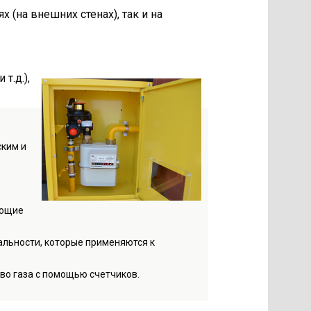
(на внешних стенах), так и на
т.д.),
ским и
ающие
нальности, которые применяются к
тво газа с помощью счетчиков.