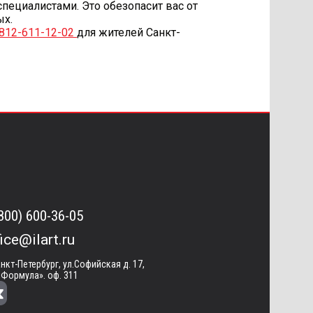
ециалистами. Это обезопасит вас от
ых.
-812-611-12-02
для жителей Санкт-
(800) 600-36-05
fice@ilart.ru
анкт-Петербург, ул.Софийская д. 17,
«Формула». оф. 311