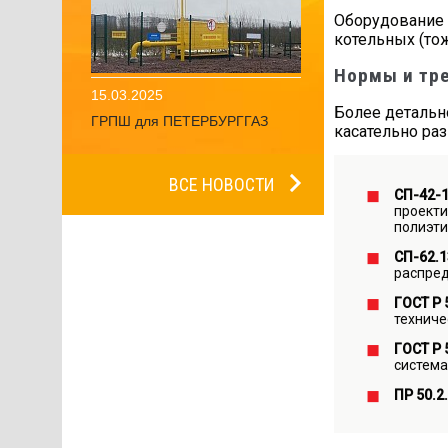
Оборудование 
котельных (тож
Нормы и тр
15.03.2025
Более детально
ГРПШ для ПЕТЕРБУРГГАЗ
касательно ра
ВСЕ НОВОСТИ
СП-42-
проекти
полиэти
СП-62.1
распред
ГОСТ Р 
техниче
ГОСТ Р 
система
ПР 50.2