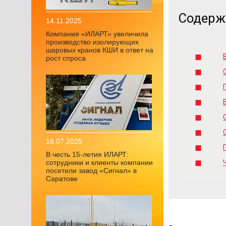
Содерж
14.11.2025
Компания «ИЛАРТ» увеличила
производство изолирующих
шаровых кранов КШИ в ответ на
рост спроса
16.07.2025
В честь 15-летия ИЛАРТ:
сотрудники и клиенты компании
посетили завод «Сигнал» в
Саратове