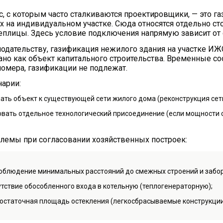
с, с которым часто сталкиваются проектировщики, — это г
 на индивидуальном участке. Сюда относятся отдельно стоя
еплицы. Здесь условие подключения напрямую зависит от с
нодательству, газификация нежилого здания на участке ИЖ
ано как объект капитального строительства. Временные с
номера, газификации не подлежат.
арии:
ать объект к существующей сети жилого дома (реконструкция сет
овать отдельное технологический присоединение (если мощности
лемы при согласовании хозяйственных построек:
облюдение минимальных расстояний до смежных строений и забор
утствие обособленного входа в котельную (теплогенераторную);
остаточная площадь остекления (легкосбрасываемые конструкции