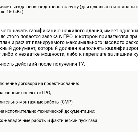
ичие выхода непосредственно наружу (для цокольных и подвальны
ше 150 кВт).
с чего начать газификацию нежилого здания, имеет однозна
Для этого подается заявка в ГРО, к которой прилагаются 
план и расчет планируемого максимального часового расхо
жный документ, который должен выполнять квалифициров
т либо к нехватке мощности, либо к переплате за лишние 
ность действий после получения ТУ:
лючение договора на проектирование;
ласование проекта в ГРО;
оительно-монтажные работы (СМР);
ча исполнительно-технической документации;
ко-наладочные работы и фактический пуск газа.