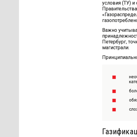
условия (ТУ) 
Правительства
«Газораспреде
газопотреблен
Важно учитыва
принадлежности
Петербург, точ
магистрали.
Принципиальны
нео
кат
бол
обя
сло
Газификац