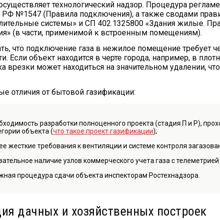
и осуществляет технологический надзор. Процедура реглам
 РФ №1547 (Правила подключения), а также сводами прав
лительные системы» и СП 402.1325800 «Здания жилые. Пр
ия» (в части, применимой к встроенным помещениям).
ть, что подключение газа в нежилое помещение требует ч
. Если объект находится в черте города, например, в плотн
ка врезки может находиться на значительном удалении, чт
е отличия от бытовой газификации:
бходимость разработки полноценного проекта (стадия П и Р), прох
егории объекта (
что такое проект газификации
);
ее жесткие требования к вентиляции и системе контроля загазова
зательное наличие узлов коммерческого учета газа с телеметрией 
жная процедура сдачи объекта инспекторам Ростехнадзора.
ия дачных и хозяйственных построек