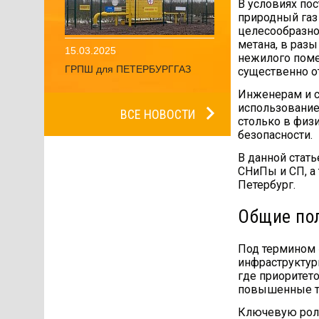
В условиях по
природный газ
целесообразно
метана, в раз
15.03.2025
нежилого поме
ГРПШ для ПЕТЕРБУРГГАЗ
существенно о
Инженерам и с
использование
ВСЕ НОВОСТИ
столько в физ
безопасности.
В данной стат
СНиПы и СП, а
Петербург.
Общие по
Под термином 
инфраструктур
где приоритет
повышенные т
Ключевую роль