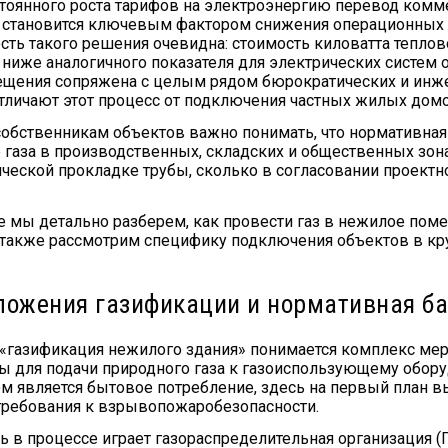
стоянного роста тарифов на электроэнергию перевод комм
 становится ключевым фактором снижения операционных 
сть такого решения очевидна: стоимость киловатта теплов
ы ниже аналогичного показателя для электрических систем 
щения сопряжена с целым рядом бюрократических и инж
тличают этот процесс от подключения частных жилых домо
обственникам объектов важно понимать, что нормативная
 газа в производственных, складских и общественных зон
ической прокладке трубы, сколько в согласовании проект
ье мы детально разберем, как провести газ в нежилое по
 также рассмотрим специфику подключения объектов в кру
ложения газификации и нормативная ба
«газификация нежилого здания» понимается комплекс ме
ы для подачи природного газа к газоиспользующему обору
ом является бытовое потребление, здесь на первый план в
ребования к взрывопожаробезопасности.
 в процессе играет газораспределительная организация (