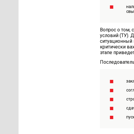
нал
свы
Вопрос о том, 
условий (ТУ). 
ситуационный 
критически ва
этапе приведе
Последователь
зак
сог
стр
сда
пус