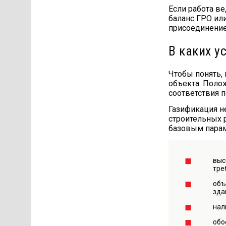
Если работа ве
баланс ГРО или
присоединение
В каких у
Чтобы понять,
объекта. Поло
соответствия 
Газификация н
строительных 
базовым пара
выс
тре
объ
зда
нал
обо