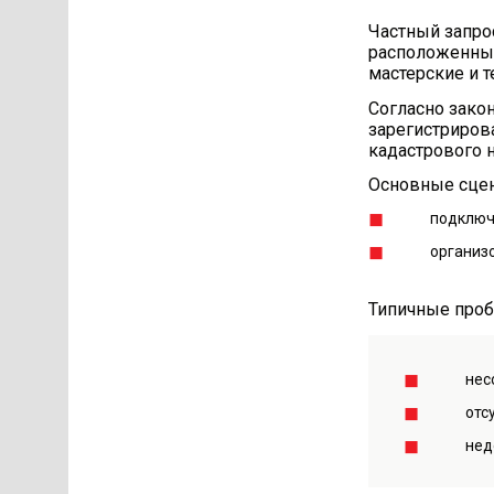
Частный запро
расположенных
мастерские и т
Согласно зако
зарегистриров
кадастрового 
Основные сцен
подключ
организ
Типичные проб
нес
отс
нед