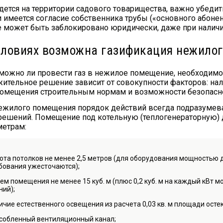
дется на территории садового товарищества, важно убедит
 имеется согласие собственника трубы («основного абонен
 может быть заблокировано юридически, даже при наличи
словиях возможна газификация нежило
 можно ли провести газ в нежилое помещение, необходим
жительное решение зависит от совокупности факторов: нал
помещения строительным нормам и возможности безопасно
ежилого помещения порядок действий всегда подразумева
решений. Помещение под котельную (теплогенераторную)
метрам:
ота потолков не менее 2,5 метров (для оборудования мощностью 
бования ужесточаются);
ем помещения не менее 15 куб. м (плюс 0,2 куб. м на каждый кВт 
ний);
ичие естественного освещения из расчета 0,03 кв. м площади осте
собленный вентиляционный канал;