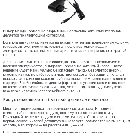
Выбор между нормально-открытым и нормально-закрытым клапаном
делается по следующим критериям.
Если клапан устанавливается на газовый котел или водогрейную колонку,
которые автоматически включаются после повторной подачи
электричества, то оптимальным вариантом станет нормально открытый
клапан.
Для газовых плит, котлов и колонок, которые работают независимо от
наличия электричества, выбирают нормально закрытый клапан. Такое
решение будет максимально безопасным, так как без электроэнергии
газоанализатор не работает, и квартира остается без защиты. Клапан
перекрывает сечение газовой трубы на время отсутствия напряжения в
квартире. Чтобы избежать дискомфорта от отсутствия газа и отопления
на время отключения электричества, можно подключить датчик утечки
газа через источник бесперебойного питания.
Как устанавливаются бытовые датчики утечки газа
Место установки зависит от физических свойств газа. Например,
сжиженный газ тяжелее воздуха, поэтому он скапливается внизу.
Природный газ легче воздуха и стремится вверх. Соответственно, в
первом случае бытовой датчик утечки газа устанавливается не выше 0,5 м
от пола, а во втором — на расстоянии 1,5—2 м.
При размещении учитываются также следующие правила: