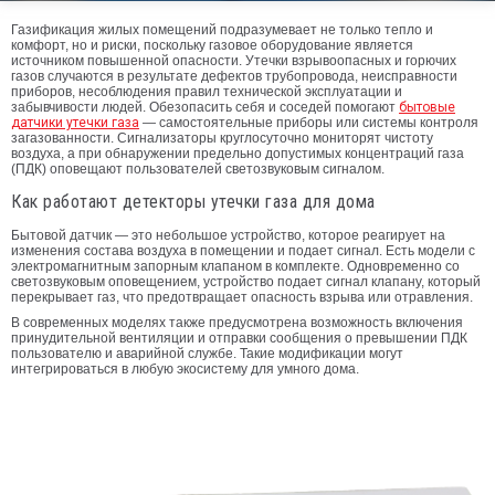
Газификация жилых помещений подразумевает не только тепло и
комфорт, но и риски, поскольку газовое оборудование является
источником повышенной опасности. Утечки взрывоопасных и горючих
газов случаются в результате дефектов трубопровода, неисправности
приборов, несоблюдения правил технической эксплуатации и
забывчивости людей. Обезопасить себя и соседей помогают
бытовые
датчики утечки газа
— самостоятельные приборы или системы контроля
загазованности. Сигнализаторы круглосуточно мониторят чистоту
воздуха, а при обнаружении предельно допустимых концентраций газа
(ПДК) оповещают пользователей светозвуковым сигналом.
Как работают детекторы утечки газа для дома
Бытовой датчик — это небольшое устройство, которое реагирует на
изменения состава воздуха в помещении и подает сигнал. Есть модели с
электромагнитным запорным клапаном в комплекте. Одновременно со
светозвуковым оповещением, устройство подает сигнал клапану, который
перекрывает газ, что предотвращает опасность взрыва или отравления.
В современных моделях также предусмотрена возможность включения
принудительной вентиляции и отправки сообщения о превышении ПДК
пользователю и аварийной службе. Такие модификации могут
интегрироваться в любую экосистему для умного дома.