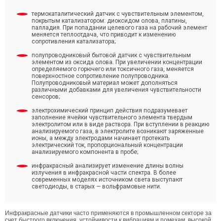
термокаталитический датчик с чувствительным элементом,
покрытым катализатором: диоксидом олова, платины,
палладия. При попадании целевого газа на рабочий элемент
меняется теплоотдача, что приводит к изменению
сопротивления катализатора;
полупроводниковый бытовой датчик с чувствительным
элементом из оксида олова. При увеличении концентрации
определяемого горючего или токсичного газа, меняется
поверхностное сопротивление полупроводника.
Полупроводниковый материал может дополняться
различными добавками для увеличения чувствительности
сенсоров;
электрохимический принцип действия подразумевает
заполнение ячейки чувствительного элемента твердым
электролитом или в виде раствора. При вступлении в реакцию
анализируемого газа, в электролите возникают заряженные
ионы, а между электродами начинает протекать
электрический ток, пропорциональный концентрации
анализируемого компонента в пробе;
инфракрасный анализирует изменение длины волны
излучения в инфракрасной части спектра. В более
современных моделях источником света выступают
светодиоды, в старых — вольфрамовые нити.
Инфракрасные датчики часто применяются в промышленном секторе за
счет быстрого включения, устойчивости к вибрациям и помехам, высокой